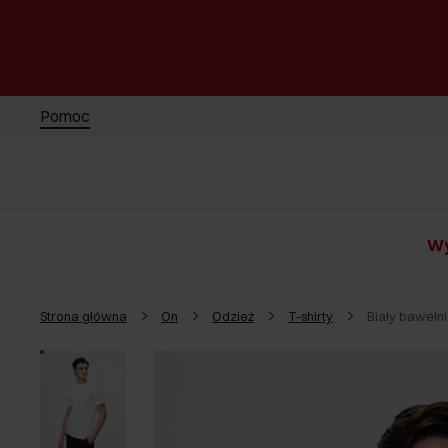
Pomoc
Wy
Strona główna
On
Odzież
T-shirty
Biały bawełn