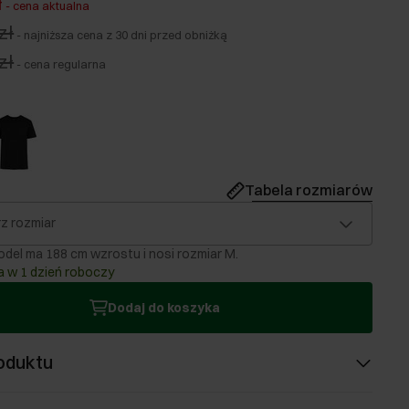
ł
-
cena aktualna
zł
-
najniższa cena z 30 dni przed obniżką
zł
-
cena regularna
Tabela rozmiarów
z rozmiar
del ma 188 cm wzrostu i nosi rozmiar M.
 w 1 dzień roboczy
Dodaj do koszyka
oduktu