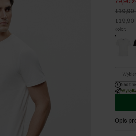
79,90 z
119,90 
119,90 
Kolor
:
Wybier
Nasz mo
Wysyłka
Opis pr