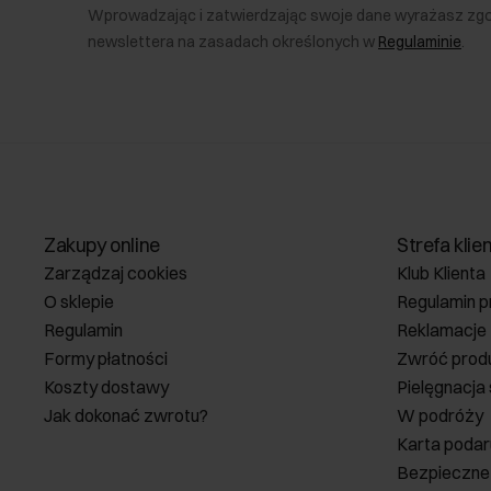
Wprowadzając i zatwierdzając swoje dane wyrażasz zg
newslettera na zasadach określonych w
Regulaminie
.
Zakupy online
Strefa klie
Zarządzaj cookies
Klub Klienta
O sklepie
Regulamin p
Regulamin
Reklamacje
Formy płatności
Zwróć prod
Koszty dostawy
Pielęgnacja
Jak dokonać zwrotu?
W podróży
Karta poda
Bezpieczne