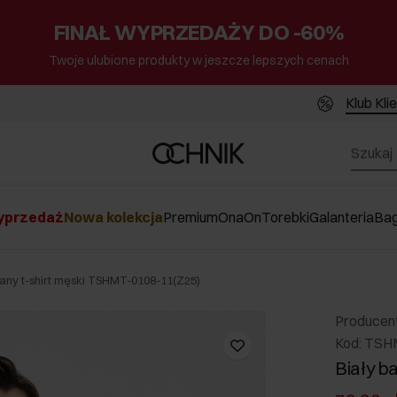
FINAŁ WYPRZEDAŻY DO -60%
Twoje ulubione produkty w jeszcze lepszych cenach
Klub Kli
przedaż
Nowa kolekcja
Premium
Ona
On
Torebki
Galanteria
Ba
iany t-shirt męski TSHMT-0108-11(Z25)
Producen
Kod: TSH
Biały b