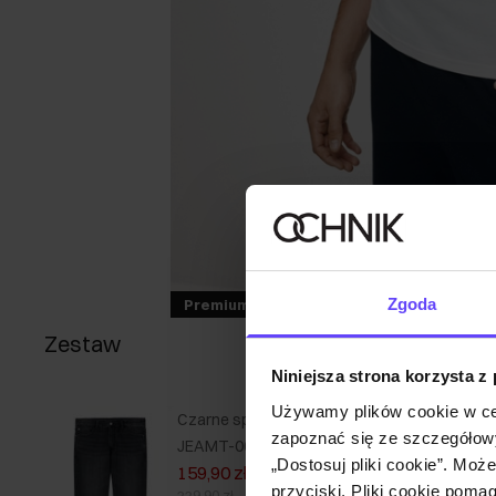
Zgoda
Premium
Zestaw
Niniejsza strona korzysta z
Używamy plików cookie w ce
Czarne spodnie jeansowe męskie
zapoznać się ze szczegółowy
JEAMT-0022-99(W26)
„Dostosuj pliki cookie”. Moż
159,90 zł
przyciski. Pliki cookie poma
229,90 zł
-
najniższa cena z 30 dni