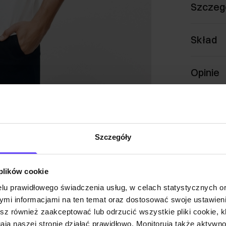
Szczeg
Skład
Opinie
Szczegóły
 plików cookie
lu prawidłowego świadczenia usług, w celach statystycznych 
mi informacjami na ten temat oraz dostosować swoje ustawieni
esz również zaakceptować lub odrzucić wszystkie pliki cookie, k
gają naszej stronie działać prawidłowo. Monitorują także aktyw