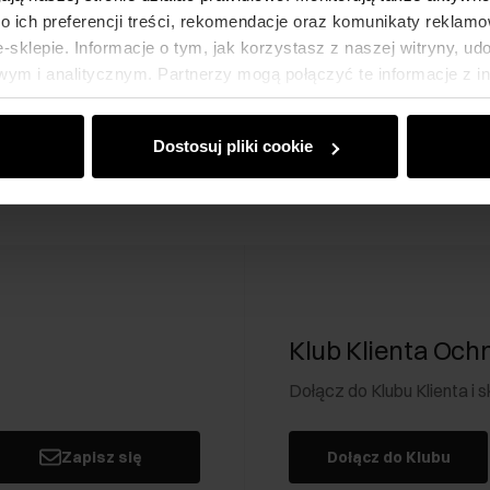
 ich preferencji treści, rekomendacje oraz komunikaty reklamo
sklepie. Informacje o tym, jak korzystasz z naszej witryny, u
ym i analitycznym. Partnerzy mogą połączyć te informacje z 
dczas korzystania z ich usług.
Dostosuj pliki cookie
Klub Klienta Och
Dołącz do Klubu Klienta i
Zapisz się
Dołącz do Klubu