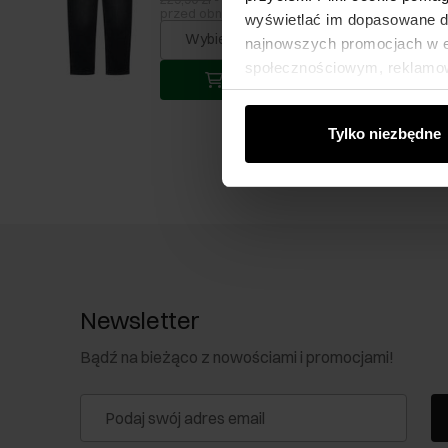
przed obniżką
wyświetlać im dopasowane do
Wybierz rozmiar
najnowszych promocjach w e-
społecznościowym, reklamow
Dodaj do koszyka
od Ciebie lub uzyskanymi po
Tylko niezbędne
Newsletter
Bądź na bieżąco z nowościami i promocjami!