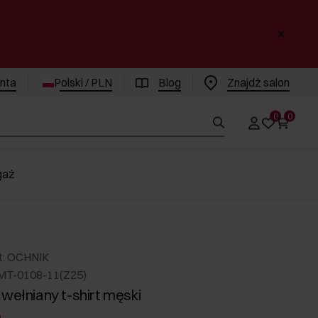
enta
Polski / PLN
Blog
Znajdż salon
0
0
gaż
t: OCHNIK
MT-0108-11(Z25)
awełniany t-shirt męski