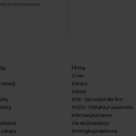
odę na otrzymywanie
nta
Firma
O nas
romocji
Kariera
Salony
ukty
B2B - Sprzedaż dla firm
 skóry
RODO- Polityka prywatności
Informacje prawne
runkowa
Dla akcjonariuszy
 zakupy
Strategia podatkowa