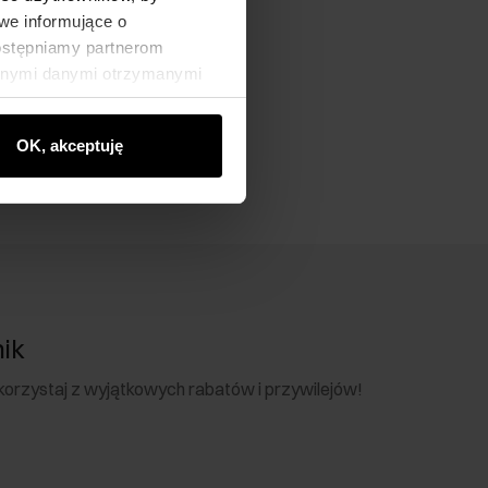
we informujące o
dostępniamy partnerom
innymi danymi otrzymanymi
OK, akceptuję
nik
 skorzystaj z wyjątkowych rabatów i przywilejów!