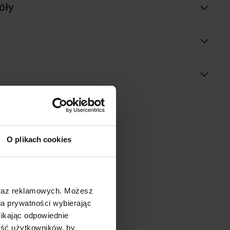
óły
O plikach cookies
oraz reklamowych. Możesz
a prywatności wybierając
likając odpowiednie
ność użytkowników, by