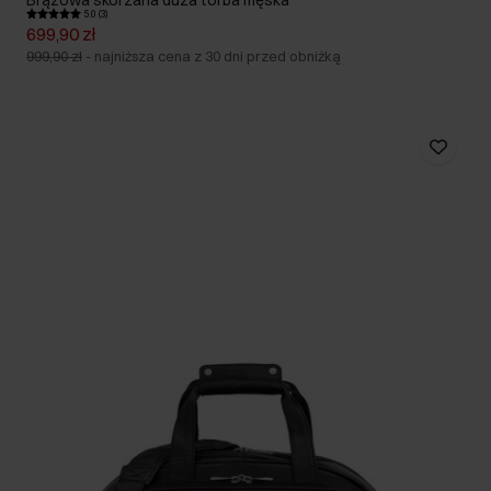
Brązowa skórzana duża torba męska
5.0 (3)
699,90 zł
999,90 zł
-
najniższa cena z 30 dni przed obniżką