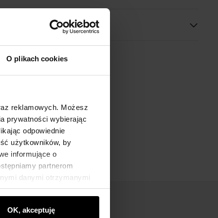
O plikach cookies
oraz reklamowych. Możesz
a prywatności wybierając
likając odpowiednie
ność użytkowników, by
we informujące o
dostępniamy partnerom
innymi danymi otrzymanymi
OK, akceptuję