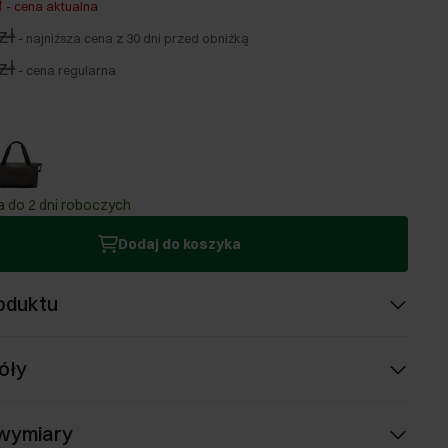
ł
-
cena aktualna
zł
-
najniższa cena z 30 dni przed obniżką
zł
-
cena regularna
 do 2 dni roboczych
Dodaj do koszyka
oduktu
óły
 wymiary