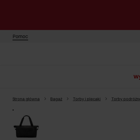
Pomoc
Wy
Strona główna
Bagaż
Torby i plecaki
Torby podróżn