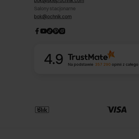
bok@sklep.ochnik.com
Salony stacjonarne
bok@ochnik.com
4.9
Na podstawie
357 290
opinii
z całego