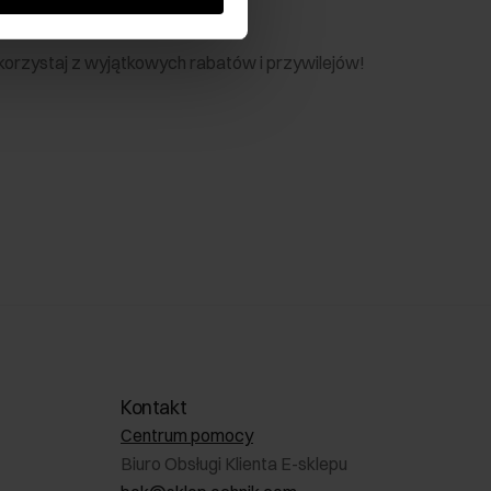
nik
 skorzystaj z wyjątkowych rabatów i przywilejów!
Kontakt
Centrum pomocy
Biuro Obsługi Klienta E-sklepu