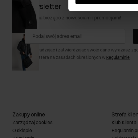
Newsletter
Bądź na bieżąco z nowościami i promocjami!
Wprowadzając i zatwierdzając swoje dane wyrażasz zg
newslettera na zasadach określonych w
Regulaminie
.
Zakupy online
Strefa klie
Zarządzaj cookies
Klub Klienta
O sklepie
Regulamin p