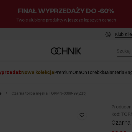
FINAŁ WYPRZEDAŻY DO -60%
Twoje ulubione produkty w jeszcze lepszych cenach
Klub Kli
przedaż
Nowa kolekcja
Premium
Ona
On
Torebki
Galanteria
Ba
e
Czarna torba męska TORMN-0369-99(Z25)
Producen
Kod: TOR
Czarna