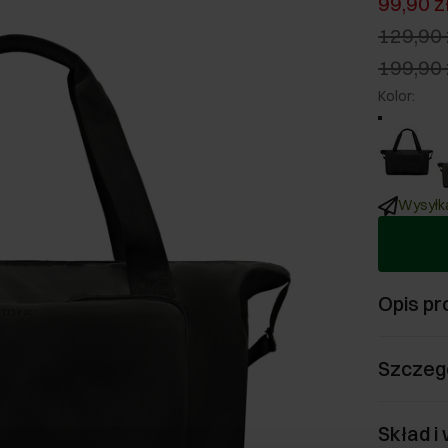
99,90 z
129,90 
199,90 
Kolor
:
Wysyłka
Opis pr
Szczeg
Skład i