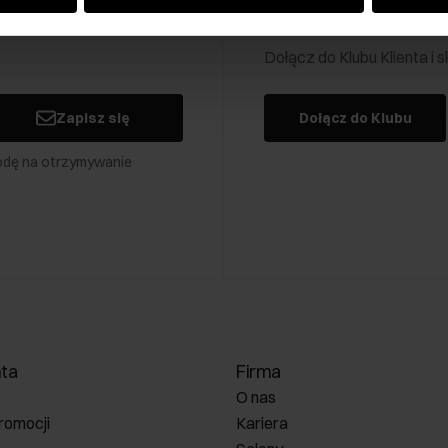
Klub Klienta Och
Dołącz do Klubu Klienta i
Zapisz się
Dołącz do Klubu
odę na otrzymywanie
nta
Firma
O nas
romocji
Kariera