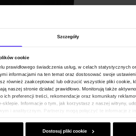
Opinie
Szczegóły
 plików cookie
lu prawidłowego świadczenia usług, w celach statystycznych 
mi informacjami na ten temat oraz dostosować swoje ustawieni
esz również zaakceptować lub odrzucić wszystkie pliki cookie, k
gają naszej stronie działać prawidłowo. Monitorują także aktyw
 ich preferencji treści, rekomendacje oraz komunikaty reklamo
sklepie. Informacje o tym, jak korzystasz z naszej witryny, u
ym i analitycznym. Partnerzy mogą połączyć te informacje z 
dczas korzystania z ich usług.
Dostosuj pliki cookie