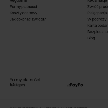
Regulamin
Reklamacje
Formy płatności
Zwróć prod
Koszty dostawy
Pielęgnacja
Jak dokonać zwrotu?
W podróży
Karta poda
Bezpieczne
Blog
Formy płatności
©
Sklep internetowy OCHNIK
2026
. All Right Reserved.