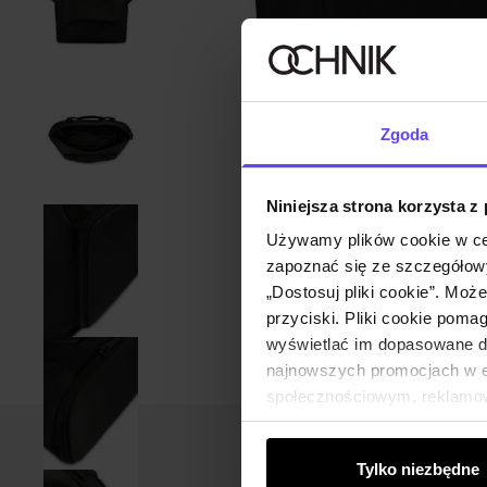
Zgoda
Niniejsza strona korzysta z
Używamy plików cookie w ce
zapoznać się ze szczegółowy
„Dostosuj pliki cookie”. Moż
przyciski. Pliki cookie poma
wyświetlać im dopasowane do
najnowszych promocjach w e-
społecznościowym, reklamow
od Ciebie lub uzyskanymi po
Tylko niezbędne