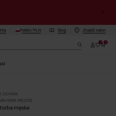
enta
Polski / PLN
Blog
Znajdż salon
0
0
gaż
t: OCHNIK
MN-0369-99(Z25)
 torba męska