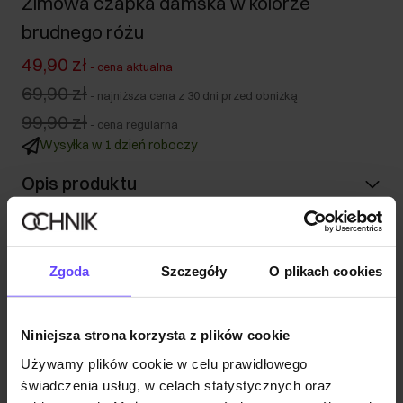
Zimowa czapka damska w kolorze
brudnego różu
49,90 zł
-
cena aktualna
69,90 zł
-
najniższa cena z 30 dni przed obniżką
99,90 zł
-
cena regularna
Wysyłka w 1 dzień roboczy
Opis produktu
Szczegóły
Zgoda
Szczegóły
O plikach cookies
Skład i wymiary
Niniejsza strona korzysta z plików cookie
Opinie
Używamy plików cookie w celu prawidłowego
świadczenia usług, w celach statystycznych oraz