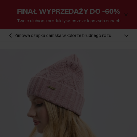
FINAŁ WYPRZEDAŻY DO -60%
Twoje ulubione produkty w jeszcze lepszych cenach
Zimowa czapka damska w kolorze brudnego różu
CZADT-0191-31(Z24)