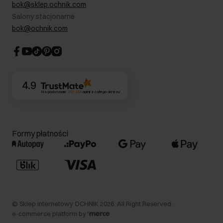
RODO- Polityka prywatności
bok@sklep.ochnik.com
Bezpieczne zakupy
Informacje prawne
Salony stacjonarne
Blog
Dla akcjonariuszy
bok@ochnik.com
Strategia podatkowa
CSR
Kontakt
4.9
Na podstawie
357 256
opinii
z całego okresu
Formy płatności
©
Sklep internetowy OCHNIK
2026
. All Right Reserved.
e-commerce platform by