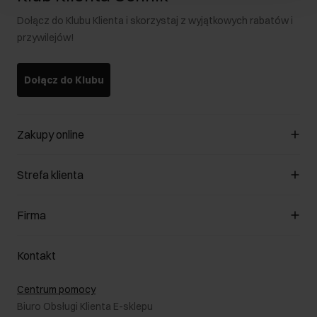
Dołącz do Klubu Klienta i skorzystaj z wyjątkowych rabatów i
przywilejów!
Dołącz do Klubu
Zakupy online
Zarządzaj cookies
Strefa klienta
O sklepie
Regulamin
Klub Klienta
Firma
Formy płatności
Regulamin promocji
Koszty dostawy
Reklamacje
O nas
Jak dokonać zwrotu?
Kontakt
Zwróć produkty
Kariera
Pielęgnacja skóry
Salony
Centrum pomocy
W podróży
B2B - Sprzedaż dla firm
Biuro Obsługi Klienta E-sklepu
Karta podarunkowa