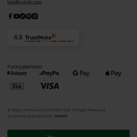
bok@ochnik.com
Strategia podatkowa
CSR
Kontakt
4.9
Na podstawie
356 984
opinii
z całego okresu
Formy płatności
©
Sklep internetowy OCHNIK
2026
. All Right Reserved.
e-commerce platform by