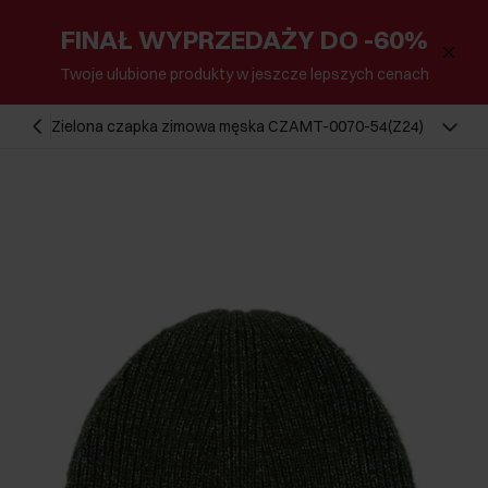
FINAŁ WYPRZEDAŻY DO -60%
Twoje ulubione produkty w jeszcze lepszych cenach
Zielona czapka zimowa męska CZAMT-0070-54(Z24)