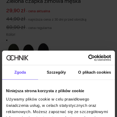
Zielona czapka zimowa męska
29,90 zł
-
cena aktualna
44,90 zł
-
najniższa cena z 30 dni przed obniżką
69,90 zł
-
cena regularna
Kolor
:
Wysyłka w 1 dzień roboczy
Zgoda
Szczegóły
O plikach cookies
Opis produktu
Opinie
Niniejsza strona korzysta z plików cookie
Używamy plików cookie w celu prawidłowego
świadczenia usług, w celach statystycznych oraz
reklamowych. Możesz zapoznać się ze szczegółowymi