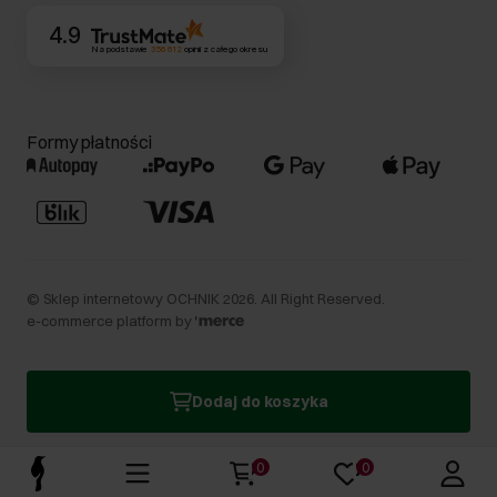
4.9
Na podstawie
356 612
opinii
z całego okresu
Formy płatności
©
Sklep internetowy OCHNIK
2026
. All Right Reserved.
e-commerce platform by
Dodaj do koszyka
0
0