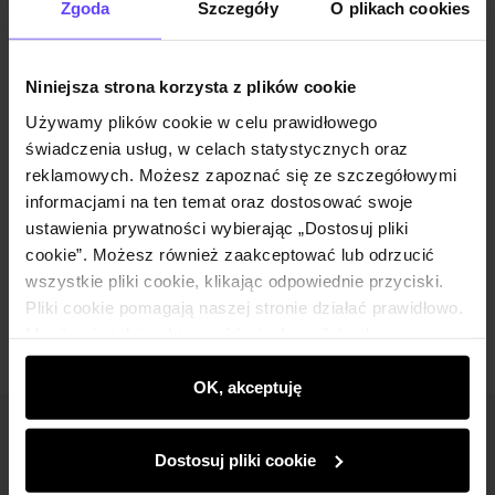
Zgoda
Szczegóły
O plikach cookies
Zestaw
Niniejsza strona korzysta z plików cookie
Czarna pikowana kurtka zimowa damska
Używamy plików cookie w celu prawidłowego
KURDT-0305-99(Z25)
świadczenia usług, w celach statystycznych oraz
659,90 zł
reklamowych. Możesz zapoznać się ze szczegółowymi
informacjami na ten temat oraz dostosować swoje
Wybierz rozmiar
ustawienia prywatności wybierając „Dostosuj pliki
cookie”. Możesz również zaakceptować lub odrzucić
Dodaj do koszyka
wszystkie pliki cookie, klikając odpowiednie przyciski.
Pliki cookie pomagają naszej stronie działać prawidłowo.
Monitorują także aktywność użytkowników, by
wyświetlać im dopasowane do ich preferencji treści,
rekomendacje oraz komunikaty reklamowe informujące o
OK, akceptuję
najnowszych promocjach w e-sklepie. Informacje o tym,
Newsletter
jak korzystasz z naszej witryny, udostępniamy
Dostosuj pliki cookie
partnerom społecznościowym, reklamowym i
Bądź na bieżąco z nowościami i promocjami!
analitycznym. Partnerzy mogą połączyć te informacje z