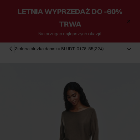
LETNIA WYPRZEDAŻ DO -60%
TRWA
Nie przegap najlepszych okazji!
Zielona bluzka damska BLUDT-0178-55(Z24)