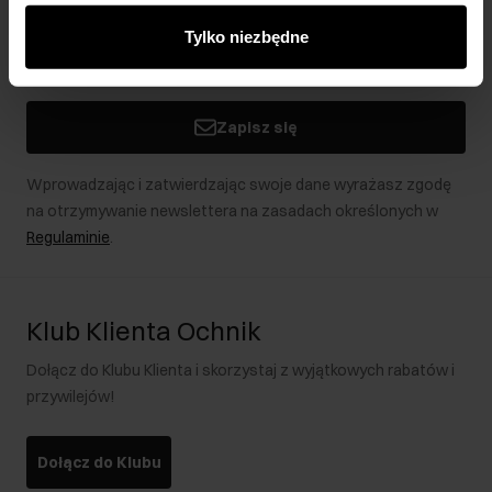
innymi danymi otrzymanymi od Ciebie lub uzyskanymi
Tylko niezbędne
podczas korzystania z ich usług.
Zapisz się
Wprowadzając i zatwierdzając swoje dane wyrażasz zgodę
na otrzymywanie newslettera na zasadach określonych w
Regulaminie
.
Klub Klienta Ochnik
Dołącz do Klubu Klienta i skorzystaj z wyjątkowych rabatów i
przywilejów!
Dołącz do Klubu