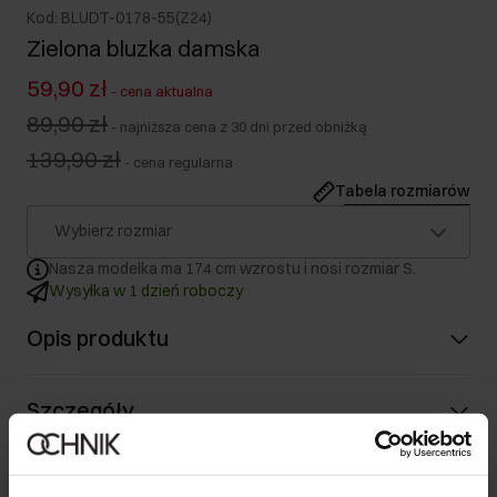
Kod: BLUDT-0178-55(Z24)
Zielona bluzka damska
59,90 zł
-
cena aktualna
89,90 zł
-
najniższa cena z 30 dni przed obniżką
139,90 zł
-
cena regularna
Tabela rozmiarów
Wybierz rozmiar
Nasza modelka ma 174 cm wzrostu i nosi rozmiar S.
Wysyłka w 1 dzień roboczy
Opis produktu
Szczegóły
Opinie