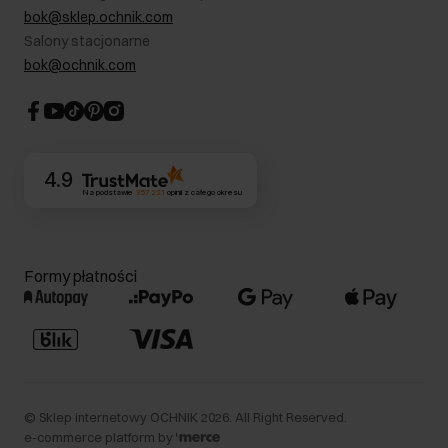
RODO- Polityka prywatności
bok@sklep.ochnik.com
Bezpieczne zakupy
Informacje prawne
Salony stacjonarne
Blog
Dla akcjonariuszy
bok@ochnik.com
Strategia podatkowa
CSR
Kontakt
4.9
Na podstawie
357 221
opinii
z całego okresu
Formy płatności
©
Sklep internetowy OCHNIK
2026
. All Right Reserved.
e-commerce platform by