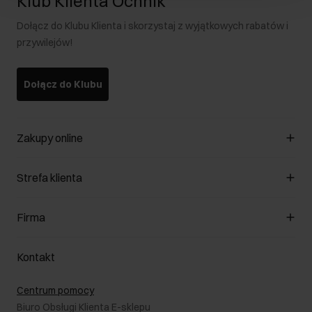
Klub Klienta Ochnik
Dołącz do Klubu Klienta i skorzystaj z wyjątkowych rabatów i
przywilejów!
Dołącz do Klubu
Zakupy online
Zarządzaj cookies
Strefa klienta
O sklepie
Regulamin
Klub Klienta
Firma
Formy płatności
Regulamin promocji
Koszty dostawy
Reklamacje
O nas
Jak dokonać zwrotu?
Kontakt
Zwróć produkty
Kariera
Pielęgnacja skóry
Salony
Centrum pomocy
W podróży
B2B - Sprzedaż dla firm
Biuro Obsługi Klienta E-sklepu
Karta podarunkowa