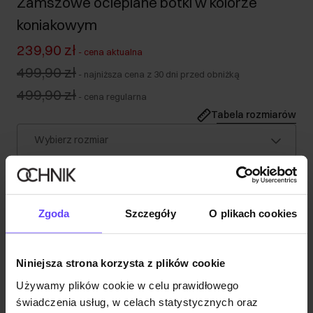
Zamszowe ocieplane botki w kolorze
koniakowym
239,90 zł
-
cena aktualna
499,90 zł
-
najniższa cena z 30 dni przed obniżką
499,90 zł
-
cena regularna
Tabela rozmiarów
Wybierz rozmiar
Wysyłka w 1 dzień roboczy
Opis produktu
Zgoda
Szczegóły
O plikach cookies
Szczegóły
Niniejsza strona korzysta z plików cookie
Opinie
Używamy plików cookie w celu prawidłowego
świadczenia usług, w celach statystycznych oraz