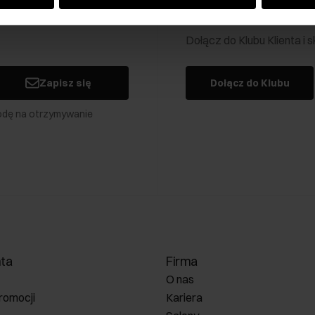
Klub Klienta Och
Dołącz do Klubu Klienta i
Zapisz się
Dołącz do Klubu
odę na otrzymywanie
nta
Firma
O nas
romocji
Kariera