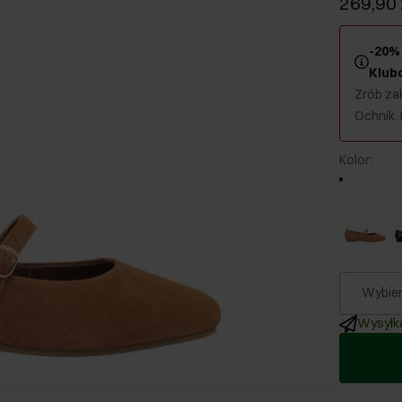
269,90 
-20% 
Klub
Zrób zak
Ochnik.
Kolor
:
Wybier
Wysyłka