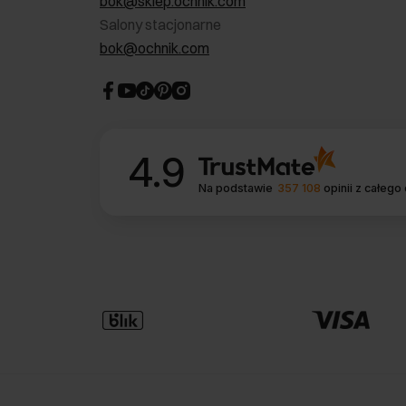
bok@sklep.ochnik.com
Salony stacjonarne
bok@ochnik.com
4.9
Na podstawie
357 108
opinii
z całego