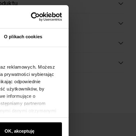
oduktu
óły
O plikach cookies
oraz reklamowych. Możesz
a prywatności wybierając
likając odpowiednie
ność użytkowników, by
we informujące o
dostępniamy partnerom
innymi danymi otrzymanymi
OK, akceptuję