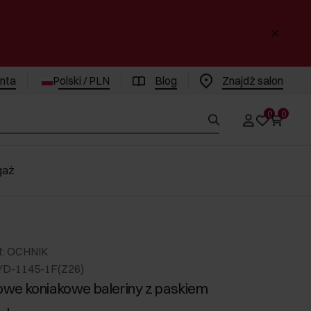
enta
Polski / PLN
Blog
Znajdż salon
0
0
gaż
t: OCHNIK
YD-1145-1F(Z26)
we koniakowe baleriny z paskiem