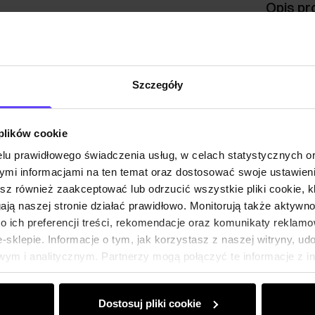
Opis pr
Szczeg
Szczegóły
Skład
 plików cookie
Opinie
lu prawidłowego świadczenia usług, w celach statystycznych 
mi informacjami na ten temat oraz dostosować swoje ustawieni
esz również zaakceptować lub odrzucić wszystkie pliki cookie, k
gają naszej stronie działać prawidłowo. Monitorują także aktyw
 ich preferencji treści, rekomendacje oraz komunikaty reklamo
sklepie. Informacje o tym, jak korzystasz z naszej witryny, u
ym i analitycznym. Partnerzy mogą połączyć te informacje z 
dczas korzystania z ich usług.
Dostosuj pliki cookie