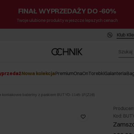
FINAŁ WYPRZEDAŻY DO -60%
Twoje ulubione produkty w jeszcze lepszych cenach
Klub Kli
przedaż
Nowa kolekcja
Premium
Ona
On
Torebki
Galanteria
Ba
koniakowe baleriny z paskiem BUTYD-1145-1F(Z26)
Producen
Kod: BUT
Zamszo