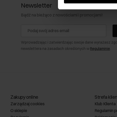
Newsletter
Bądź na bieżąco z nowościami i promocjami!
Wprowadzając i zatwierdzając swoje dane wyrażasz zg
newslettera na zasadach określonych w
Regulaminie
.
Zakupy online
Strefa klie
Zarządzaj cookies
Klub Klienta
O sklepie
Regulamin p