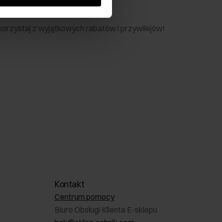
nik
 skorzystaj z wyjątkowych rabatów i przywilejów!
Kontakt
Centrum pomocy
Biuro Obsługi Klienta E-sklepu