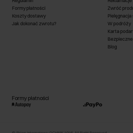
Regulamin
Reklamacje
Formy płatności
Zwróć prod
Koszty dostawy
Pielęgnacja
Jak dokonać zwrotu?
W podróży
Karta poda
Bezpieczne
Blog
Formy płatności
©
Sklep internetowy OCHNIK
2026
. All Right Reserved.