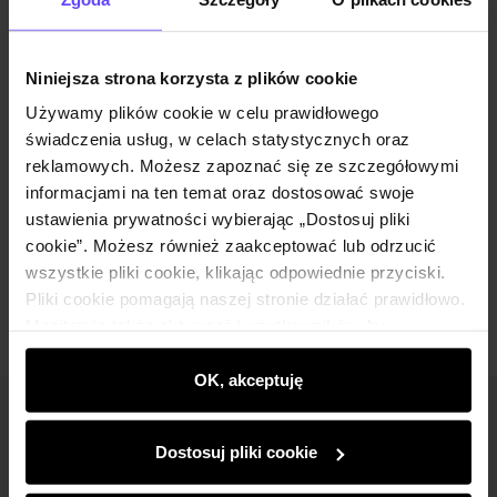
Wysyłka w 1 dzień roboczy
Opis produktu
Niniejsza strona korzysta z plików cookie
Używamy plików cookie w celu prawidłowego
Szczegóły
świadczenia usług, w celach statystycznych oraz
reklamowych. Możesz zapoznać się ze szczegółowymi
Skład
informacjami na ten temat oraz dostosować swoje
ustawienia prywatności wybierając „Dostosuj pliki
cookie”. Możesz również zaakceptować lub odrzucić
Opinie
wszystkie pliki cookie, klikając odpowiednie przyciski.
Pliki cookie pomagają naszej stronie działać prawidłowo.
Monitorują także aktywność użytkowników, by
wyświetlać im dopasowane do ich preferencji treści,
rekomendacje oraz komunikaty reklamowe informujące o
OK, akceptuję
najnowszych promocjach w e-sklepie. Informacje o tym,
Newsletter
jak korzystasz z naszej witryny, udostępniamy
Dostosuj pliki cookie
partnerom społecznościowym, reklamowym i
Bądź na bieżąco z nowościami i promocjami!
analitycznym. Partnerzy mogą połączyć te informacje z