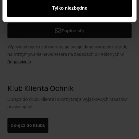
innymi danymi otrzymanymi od Ciebie lub uzyskanymi
Tylko niezbędne
podczas korzystania z ich usług.
Zapisz się
Wprowadzając i zatwierdzając swoje dane wyrażasz zgodę
na otrzymywanie newslettera na zasadach określonych w
Regulaminie
.
Klub Klienta Ochnik
Dołącz do Klubu Klienta i skorzystaj z wyjątkowych rabatów i
przywilejów!
Dołącz do Klubu