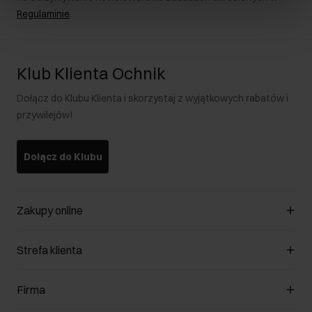
Regulaminie
.
Klub Klienta Ochnik
Dołącz do Klubu Klienta i skorzystaj z wyjątkowych rabatów i
przywilejów!
Dołącz do Klubu
Zakupy online
Zarządzaj cookies
Strefa klienta
O sklepie
Regulamin
Klub Klienta
Firma
Formy płatności
Regulamin promocji
Koszty dostawy