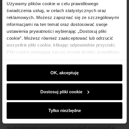
Używamy plików cookie w celu prawidłowego
świadczenia usług, w celach statystycznych oraz
Opinie
reklamowych. Możesz zapoznać się ze szczegółowymi
informacjami na ten temat oraz dostosować swoje
ustawienia prywatności wybierając „Dostosuj pliki
cookie”. Możesz również zaakceptować lub odrzucić
wszystkie pliki cookie, klikając odpowiednie przyciski.
Pliki cookie pomagają naszej stronie działać prawidłowo.
Newsletter
Monitorują także aktywność użytkowników, by
wyświetlać im dopasowane do ich preferencji treści,
Bądź na bieżąco z nowościami i promocjami!
rekomendacje oraz komunikaty reklamowe informujące o
OK, akceptuję
najnowszych promocjach w e-sklepie. Informacje o tym,
jak korzystasz z naszej witryny, udostępniamy
Dostosuj pliki cookie
partnerom społecznościowym, reklamowym i
analitycznym. Partnerzy mogą połączyć te informacje z
Zapisz się
innymi danymi otrzymanymi od Ciebie lub uzyskanymi
Tylko niezbędne
podczas korzystania z ich usług.
Wprowadzając i zatwierdzając swoje dane wyrażasz zgodę
na otrzymywanie newslettera na zasadach określonych w