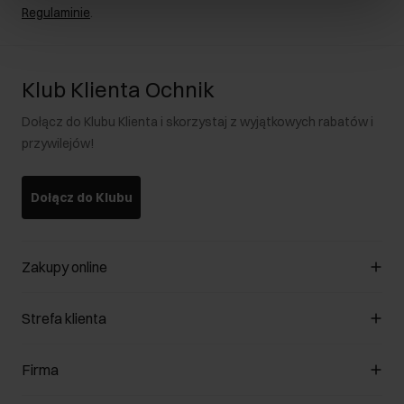
Regulaminie
.
Klub Klienta Ochnik
Dołącz do Klubu Klienta i skorzystaj z wyjątkowych rabatów i
przywilejów!
Dołącz do Klubu
Zakupy online
Zarządzaj cookies
Strefa klienta
O sklepie
Regulamin
Klub Klienta
Firma
Formy płatności
Regulamin promocji
Koszty dostawy