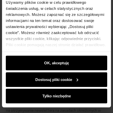
Używamy plików cookie w celu prawidłowego
świadczenia usług, w celach statystycznych oraz
Opinie
reklamowych. Możesz zapoznać się ze szczegółowymi
informacjami na ten temat oraz dostosować swoje
ustawienia prywatności wybierając „Dostosuj pliki
cookie”. Możesz również zaakceptować lub odrzucić
wszystkie pliki cookie, klikając odpowiednie przyciski.
Pliki cookie pomagają naszej stronie działać prawidłowo.
Newsletter
Monitorują także aktywność użytkowników, by
wyświetlać im dopasowane do ich preferencji treści,
Bądź na bieżąco z nowościami i promocjami!
rekomendacje oraz komunikaty reklamowe informujące o
OK, akceptuję
najnowszych promocjach w e-sklepie. Informacje o tym,
jak korzystasz z naszej witryny, udostępniamy
Dostosuj pliki cookie
partnerom społecznościowym, reklamowym i
analitycznym. Partnerzy mogą połączyć te informacje z
Zapisz się
innymi danymi otrzymanymi od Ciebie lub uzyskanymi
Tylko niezbędne
podczas korzystania z ich usług.
Wprowadzając i zatwierdzając swoje dane wyrażasz zgodę
na otrzymywanie newslettera na zasadach określonych w