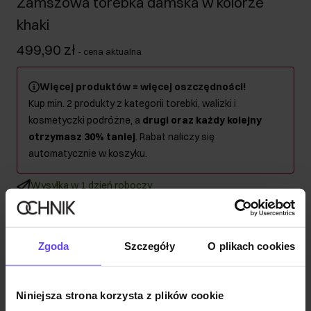
Zamszowa torebka damska w kolorze
khaki
499,90 zł
-
cena aktualna
Więcej produktów = więcej oszczędności!
Kup min. 2 produkty z kategorii torebki, walizki i
kosmetyczki podróżne, a
drugi oraz każdy kolejny
otrzymasz 30% taniej
. Rabat naliczy się
automatycznie w koszyku.
Wysyłka w 1 dzień roboczy
Opis produktu
Zgoda
Szczegóły
O plikach cookies
Szczegóły
Niniejsza strona korzysta z plików cookie
Skład i wymiary