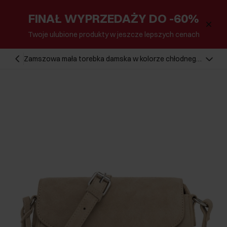
FINAŁ WYPRZEDAŻY DO -60%
Twoje ulubione produkty w jeszcze lepszych cenach
Zamszowa mała torebka damska w kolorze chłodnego
beżu TORES-1405-1K(Z26)