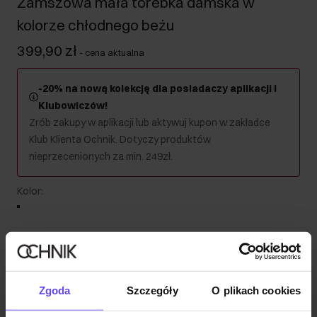
Zamszowa mała torebka damska w
kolorze chłodnego beżu
399,90 zł
-
cena aktualna
-20% na nową kolekcję dla posiadaczy aplikacji i
Klubowiczów!
Zrób zakupy w aplikacji lub aktywuj kupon w zakładce
Klub Klienta Ochnik. Dotyczy produktów
nieprzecenionych za min. 249zł.
Kolor
:
Wysyłka w 1 dzień roboczy
Zgoda
Szczegóły
O plikach cookies
Opis produktu