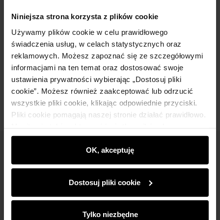
Niniejsza strona korzysta z plików cookie
Szczegóły
Używamy plików cookie w celu prawidłowego
świadczenia usług, w celach statystycznych oraz
Skład i wymiary
reklamowych. Możesz zapoznać się ze szczegółowymi
informacjami na ten temat oraz dostosować swoje
ustawienia prywatności wybierając „Dostosuj pliki
Opinie
cookie”. Możesz również zaakceptować lub odrzucić
wszystkie pliki cookie, klikając odpowiednie przyciski.
Pliki cookie pomagają naszej stronie działać prawidłowo.
Monitorują także aktywność użytkowników, by
wyświetlać im dopasowane do ich preferencji treści,
rekomendacje oraz komunikaty reklamowe informujące o
OK, akceptuję
Newsletter
najnowszych promocjach w e-sklepie. Informacje o tym,
Bądź na bieżąco z nowościami i promocjami!
jak korzystasz z naszej witryny, udostępniamy
Dostosuj pliki cookie
partnerom społecznościowym, reklamowym i
analitycznym. Partnerzy mogą połączyć te informacje z
innymi danymi otrzymanymi od Ciebie lub uzyskanymi
Tylko niezbędne