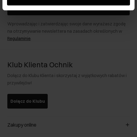
podczas korzystania z ich usług.
Zapisz się
Wprowadzając i zatwierdzając swoje dane wyrażasz zgodę
na otrzymywanie newslettera na zasadach określonych w
Regulaminie
.
Klub Klienta Ochnik
Dołącz do Klubu Klienta i skorzystaj z wyjątkowych rabatów i
przywilejów!
Dołącz do Klubu
Zakupy online