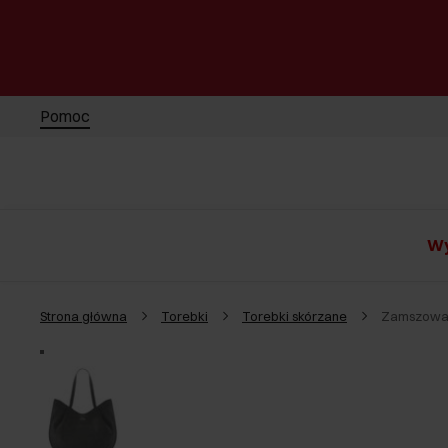
Pomoc
Wy
Strona główna
Torebki
Torebki skórzane
Zamszowa 