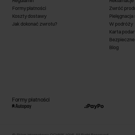
Regulamin
Reklamacje
Formy płatności
Zwróć prod
Koszty dostawy
Pielęgnacja
Jak dokonać zwrotu?
W podróży
Karta poda
Bezpieczne
Blog
Formy płatności
©
Sklep internetowy OCHNIK
2026
. All Right Reserved.