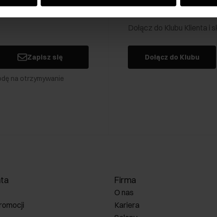
Klub Klienta Och
Dołącz do Klubu Klienta i
Zapisz się
Dołącz do Klubu
odę na otrzymywanie
nta
Firma
O nas
romocji
Kariera