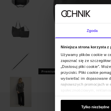
Zgoda
Niniejsza strona korzysta z
Używamy plików cookie w ce
zapoznać się ze szczegółowy
„Dostosuj pliki cookie”. Moż
Premium
TYLKO ONLINE
NEW20
przyciski. Pliki cookie poma
wyświetlać im dopasowane do
najnowszych promocjach w e-
społecznościowym, reklamow
od Ciebie lub uzyskanymi po
Tylko niezbędne