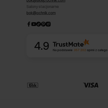
bok@sklep.ochnik.com
Salony stacjonarne
bok@ochnik.com
4.9
Na podstawie
357 202
opinii
z całego