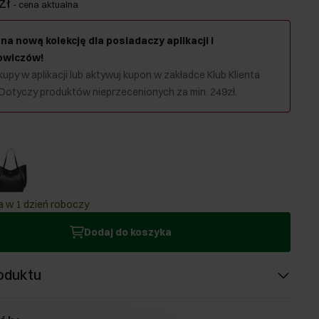
zł
-
cena aktualna
na nową kolekcję dla posiadaczy aplikacji i
owiczów!
upy w aplikacji lub aktywuj kupon w zakładce Klub Klienta
 Dotyczy produktów nieprzecenionych za min. 249zł.
 w 1 dzień roboczy
Dodaj do koszyka
oduktu