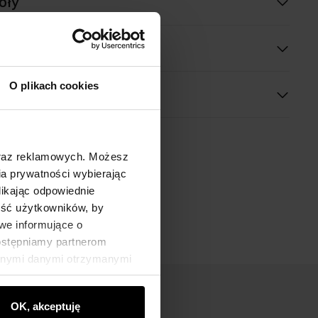
óły
 wymiary
O plikach cookies
oraz reklamowych. Możesz
a prywatności wybierając
likając odpowiednie
ność użytkowników, by
we informujące o
dostępniamy partnerom
innymi danymi otrzymanymi
OK, akceptuję