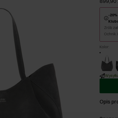
899,90 
-20% 
Klub
Zrób zak
Ochnik.
Kolor
:
Wysyłka
Opis pr