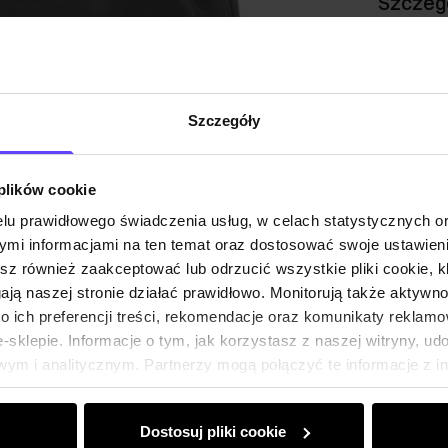
Szczeg
Skład i
Szczegóły
Opinie
 plików cookie
lu prawidłowego świadczenia usług, w celach statystycznych 
mi informacjami na ten temat oraz dostosować swoje ustawieni
esz również zaakceptować lub odrzucić wszystkie pliki cookie, k
gają naszej stronie działać prawidłowo. Monitorują także aktyw
 ich preferencji treści, rekomendacje oraz komunikaty reklamo
sklepie. Informacje o tym, jak korzystasz z naszej witryny, u
ym i analitycznym. Partnerzy mogą połączyć te informacje z 
dczas korzystania z ich usług.
Dostosuj pliki cookie