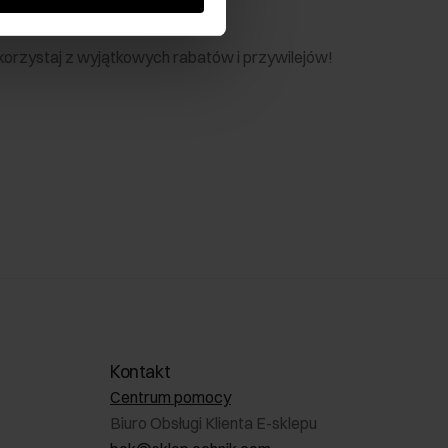
nik
 skorzystaj z wyjątkowych rabatów i przywilejów!
Kontakt
Centrum pomocy
Biuro Obsługi Klienta E-sklepu