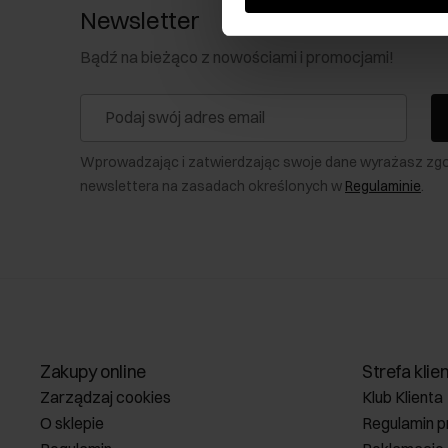
Newsletter
Bądź na bieżąco z nowościami i promocjami!
Wprowadzając i zatwierdzając swoje dane wyrażasz zg
newslettera na zasadach określonych w
Regulaminie
.
Zakupy online
Strefa klie
Zarządzaj cookies
Klub Klienta
O sklepie
Regulamin p