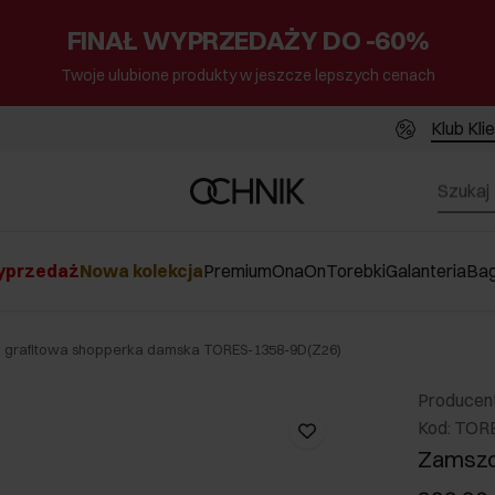
FINAŁ WYPRZEDAŻY DO -60%
Twoje ulubione produkty w jeszcze lepszych cenach
Klub Kli
przedaż
Nowa kolekcja
Premium
Ona
On
Torebki
Galanteria
Ba
grafitowa shopperka damska TORES-1358-9D(Z26)
Producen
Kod: TOR
Zamszo