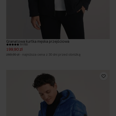
Granatowa kurtka męska przejściowa
5.0 (132)
199,90 zł
259,90 zł
-
najniższa cena z 30 dni przed obniżką