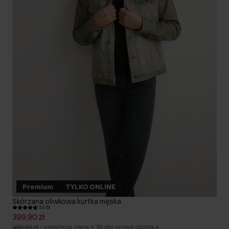
Premium
TYLKO ONLINE
Skórzana oliwkowa kurtka męska
5.0 (5)
399,90 zł
499,90 zł
-
najniższa cena z 30 dni przed obniżką