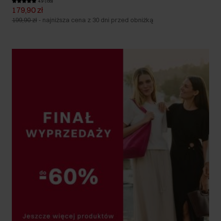
4.9 (155)
179,90 zł
199,90 zł
-
najniższa cena z 30 dni przed obniżką