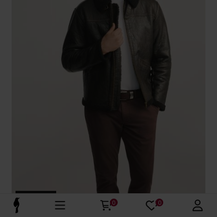
Premium
0
0
Brązowa skórzana kurtka męska z kożuchem
4.9 (44)