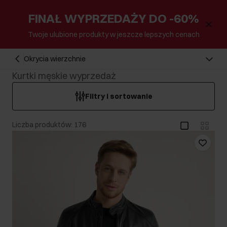
FINAŁ WYPRZEDAŻY DO -60%
Twoje ulubione produkty w jeszcze lepszych cenach
Okrycia wierzchnie
Kurtki męskie wyprzedaż
Filtry i sortowanie
Liczba produktów: 176