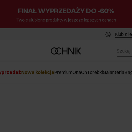
FINAŁ WYPRZEDAŻY DO -60%
Twoje ulubione produkty w jeszcze lepszych cenach
Klub Kli
przedaż
Nowa kolekcja
Premium
Ona
On
Torebki
Galanteria
Ba