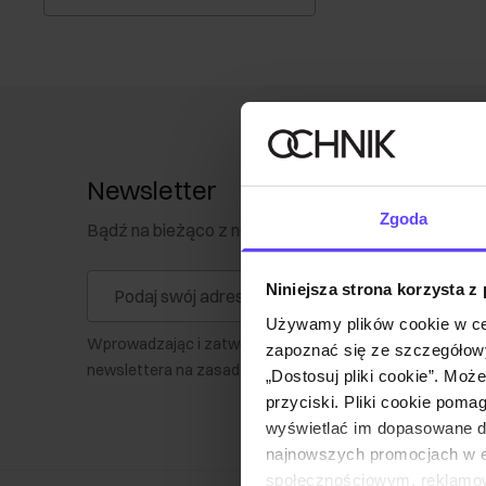
Newsletter
Zgoda
Bądź na bieżąco z nowościami i promocjami!
Niniejsza strona korzysta z
Używamy plików cookie w ce
Wprowadzając i zatwierdzając swoje dane wyrażasz zg
zapoznać się ze szczegółowy
newslettera na zasadach określonych w
Regulaminie
.
„Dostosuj pliki cookie”. Moż
przyciski. Pliki cookie poma
wyświetlać im dopasowane do
najnowszych promocjach w e-
społecznościowym, reklamow