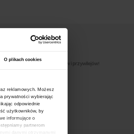
nik
O plikach cookies
 skorzystaj z wyjątkowych rabatów i przywilejów!
oraz reklamowych. Możesz
a prywatności wybierając
likając odpowiednie
ność użytkowników, by
we informujące o
dostępniamy partnerom
innymi danymi otrzymanymi