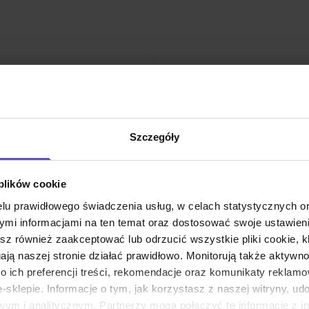
Klub Klienta Och
Szczegóły
Dołącz do Klubu Klienta i
 plików cookie
Zapisz się
Dołącz do Klubu
lu prawidłowego świadczenia usług, w celach statystycznych 
odę na otrzymywanie
mi informacjami na ten temat oraz dostosować swoje ustawieni
esz również zaakceptować lub odrzucić wszystkie pliki cookie, k
gają naszej stronie działać prawidłowo. Monitorują także aktyw
 ich preferencji treści, rekomendacje oraz komunikaty reklamo
sklepie. Informacje o tym, jak korzystasz z naszej witryny, u
ym i analitycznym. Partnerzy mogą połączyć te informacje z 