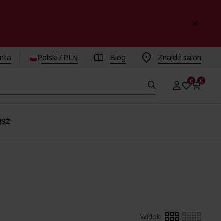
enta
Polski / PLN
Blog
Znajdż salon
0
0
gaż
Widok
: