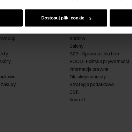
dczas korzystania z ich usług.
Dostosuj pliki cookie
nta
Firma
O nas
romocji
Kariera
Salony
ukty
B2B - Sprzedaż dla firm
 skóry
RODO- Polityka prywatności
Informacje prawne
runkowa
Dla akcjonariuszy
 zakupy
Strategia podatkowa
CSR
Kontakt