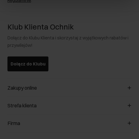
Regulaminie
.
Klub Klienta Ochnik
Dołącz do Klubu Klienta i skorzystaj z wyjątkowych rabatów i
przywilejów!
Dołącz do Klubu
Zakupy online
Zarządzaj cookies
Strefa klienta
O sklepie
Regulamin
Klub Klienta
Firma
Formy płatności
Regulamin promocji
Koszty dostawy
Reklamacje
O nas