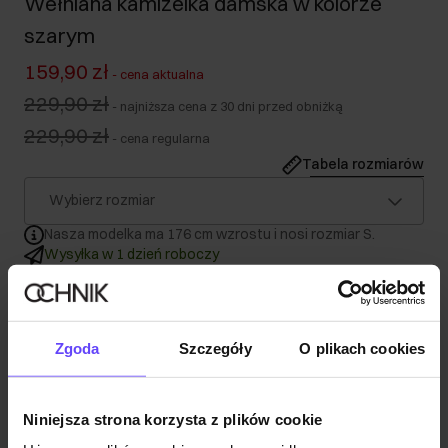
Wełniana kamizelka damska w kolorze
szarym
159,90 zł
-
cena aktualna
229,90 zł
-
najniższa cena z 30 dni przed obniżką
229,90 zł
-
cena regularna
Tabela rozmiarów
Wybierz rozmiar
Nasza modelka ma 176 cm wzrostu i nosi rozmiar S.
Wysyłka w 1 dzień roboczy
Opis produktu
Zgoda
Szczegóły
O plikach cookies
Szczegóły
Niniejsza strona korzysta z plików cookie
Skład