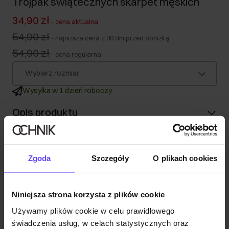
Trójpak świątecznych skarpet męskich
34,90 zł
-
cena aktualna
54,90 zł
-
najniższa cena z 30 dni przed obniżką
54,90 zł
-
cena regularna
Wybierz rozmiar
Wysyłka w 1 dzień roboczy
Opis produktu
Szczegóły
Zgoda
Szczegóły
O plikach cookies
Skład
Niniejsza strona korzysta z plików cookie
Opinie
Używamy plików cookie w celu prawidłowego
świadczenia usług, w celach statystycznych oraz