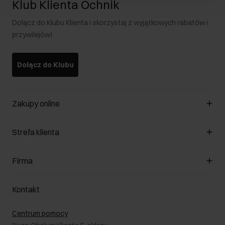
Klub Klienta Ochnik
Dołącz do Klubu Klienta i skorzystaj z wyjątkowych rabatów i
przywilejów!
Dołącz do Klubu
Zakupy online
Zarządzaj cookies
Strefa klienta
O sklepie
Regulamin
Klub Klienta
Firma
Formy płatności
Regulamin promocji
Koszty dostawy
Reklamacje
O nas
Jak dokonać zwrotu?
Kontakt
Zwróć produkty
Kariera
Pielęgnacja skóry
Salony
Centrum pomocy
W podróży
B2B - Sprzedaż dla firm