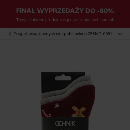
FINAŁ WYPRZEDAŻY DO -60%
Twoje ulubione produkty w jeszcze lepszych cenach
Trójpak świątecznych skarpet męskich ZESMT-0061-
15(Z25)