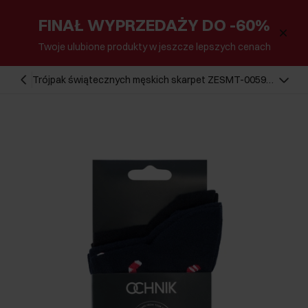
FINAŁ WYPRZEDAŻY DO -60%
Twoje ulubione produkty w jeszcze lepszych cenach
Trójpak świątecznych męskich skarpet ZESMT-0059-
15(Z25)