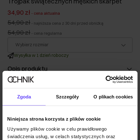
Trójpak świątecznych męskich skarpet
34,90 zł
-
cena aktualna
54,90 zł
-
najniższa cena z 30 dni przed obniżką
54,90 zł
-
cena regularna
Wybierz rozmiar
Wysyłka w 1 dzień roboczy
Opis produktu
Szczegóły
Zgoda
Szczegóły
O plikach cookies
Skład
Niniejsza strona korzysta z plików cookie
Opinie
Używamy plików cookie w celu prawidłowego
świadczenia usług, w celach statystycznych oraz