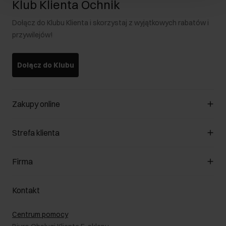
Klub Klienta Ochnik
Dołącz do Klubu Klienta i skorzystaj z wyjątkowych rabatów i
przywilejów!
Dołącz do Klubu
Zakupy online
Zarządzaj cookies
Strefa klienta
O sklepie
Regulamin
Klub Klienta
Firma
Formy płatności
Regulamin promocji
Koszty dostawy
Reklamacje
O nas
Jak dokonać zwrotu?
Kontakt
Zwróć produkty
Kariera
Pielęgnacja skóry
Salony
Centrum pomocy
W podróży
B2B - Sprzedaż dla firm