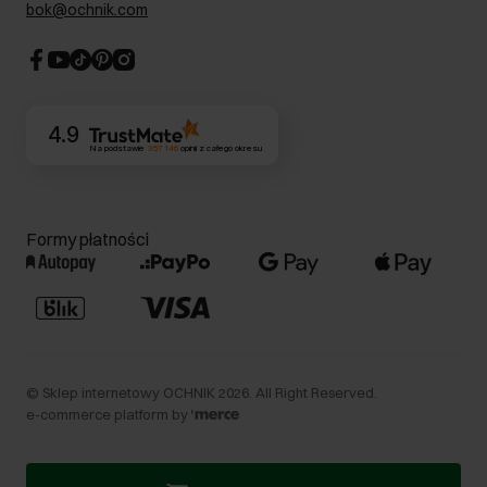
Dla akcjonariuszy
bok@ochnik.com
Strategia podatkowa
CSR
Kontakt
4.9
Na podstawie
357 146
opinii
z całego okresu
Formy płatności
©
Sklep internetowy OCHNIK
2026
. All Right Reserved.
e-commerce platform by