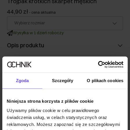
Trójpak krótkich skarpet męskich
44,90 zł
-
cena aktualna
Wybierz rozmiar
Wysyłka w 1 dzień roboczy
Opis produktu
Szczegóły
Zgoda
Szczegóły
O plikach cookies
Skład
Opinie
Niniejsza strona korzysta z plików cookie
Używamy plików cookie w celu prawidłowego
świadczenia usług, w celach statystycznych oraz
reklamowych. Możesz zapoznać się ze szczegółowymi