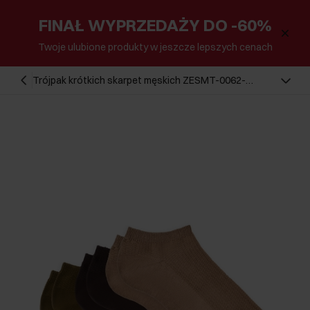
FINAŁ WYPRZEDAŻY DO -60%
Twoje ulubione produkty w jeszcze lepszych cenach
Trójpak krótkich skarpet męskich ZESMT-0062-
00(W26)