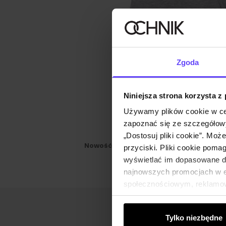
Zgoda
Niniejsza strona korzysta z
Używamy plików cookie w ce
zapoznać się ze szczegółowy
„Dostosuj pliki cookie”. Moż
Nowość
przyciski. Pliki cookie poma
wyświetlać im dopasowane do
najnowszych promocjach w e-
społecznościowym, reklamow
od Ciebie lub uzyskanymi po
Tylko niezbędne