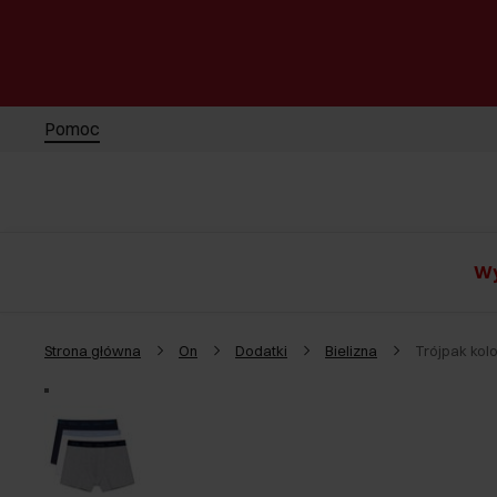
Pomoc
Wy
Strona główna
On
Dodatki
Bielizna
Trójpak kol