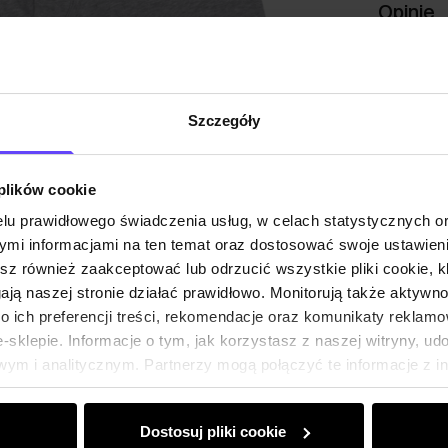
Opinie
Szczegóły
 plików cookie
lu prawidłowego świadczenia usług, w celach statystycznych 
mi informacjami na ten temat oraz dostosować swoje ustawieni
esz również zaakceptować lub odrzucić wszystkie pliki cookie, k
gają naszej stronie działać prawidłowo. Monitorują także aktyw
 ich preferencji treści, rekomendacje oraz komunikaty reklamo
sklepie. Informacje o tym, jak korzystasz z naszej witryny, u
ym i analitycznym. Partnerzy mogą połączyć te informacje z 
dczas korzystania z ich usług.
Dostosuj pliki cookie