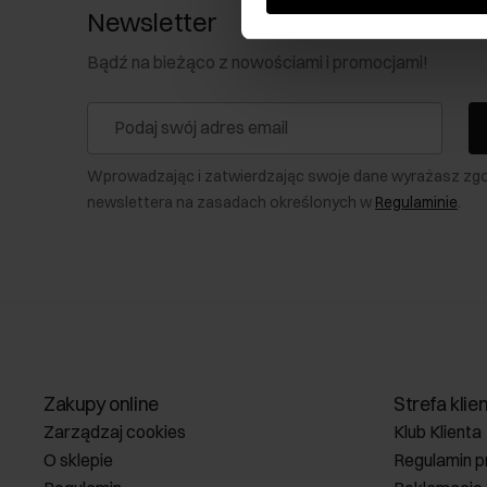
Newsletter
Bądź na bieżąco z nowościami i promocjami!
Wprowadzając i zatwierdzając swoje dane wyrażasz zg
newslettera na zasadach określonych w
Regulaminie
.
Zakupy online
Strefa klie
Zarządzaj cookies
Klub Klienta
O sklepie
Regulamin p