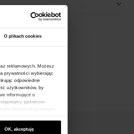
O plikach cookies
oraz reklamowych. Możesz
a prywatności wybierając
likając odpowiednie
ność użytkowników, by
we informujące o
dostępniamy partnerom
innymi danymi otrzymanymi
OK, akceptuję