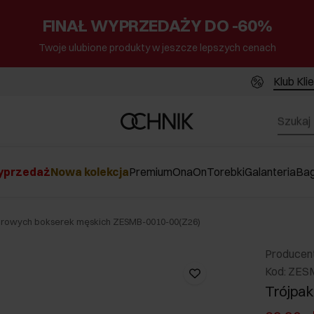
FINAŁ WYPRZEDAŻY DO -60%
Twoje ulubione produkty w jeszcze lepszych cenach
Klub Kli
przedaż
Nowa kolekcja
Premium
Ona
On
Torebki
Galanteria
Ba
orowych bokserek męskich ZESMB-0010-00(Z26)
Producen
Kod: ZES
Trójpak