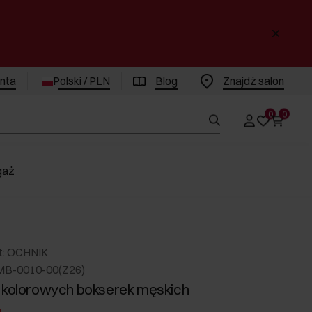
enta
Polski / PLN
Blog
Znajdż salon
0
0
gaż
t: OCHNIK
MB-0010-00(Z26)
 kolorowych bokserek męskich