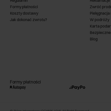
Regulamin
Reklamacje
Formy płatności
Zwróć prod
Koszty dostawy
Pielęgnacja
Jak dokonać zwrotu?
W podróży
Karta poda
Bezpieczne
Blog
Formy płatności
©
Sklep internetowy OCHNIK
2026
. All Right Reserved.