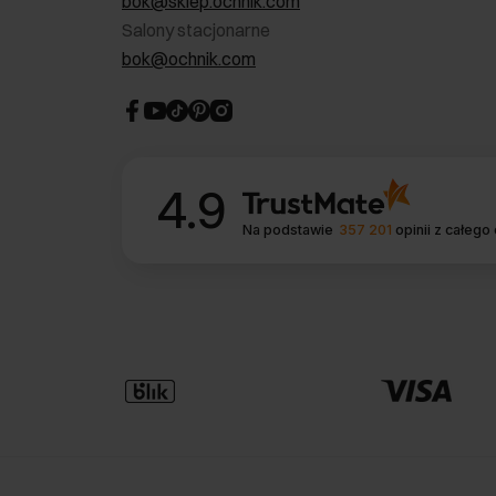
bok@sklep.ochnik.com
Salony stacjonarne
bok@ochnik.com
4.9
Na podstawie
357 201
opinii
z całego