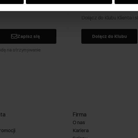
Klub Klienta Och
Dołącz do Klubu Klienta i
Zapisz się
Dołącz do Klubu
odę na otrzymywanie
nta
Firma
O nas
romocji
Kariera