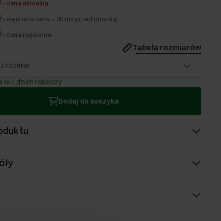
ł
-
cena aktualna
ł
-
najniższa cena z 30 dni przed obniżką
ł
-
cena regularna
Tabela rozmiarów
z rozmiar
 w 1 dzień roboczy
Dodaj do koszyka
oduktu
óły