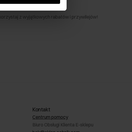
nik
 skorzystaj z wyjątkowych rabatów i przywilejów!
Kontakt
Centrum pomocy
Biuro Obsługi Klienta E-sklepu