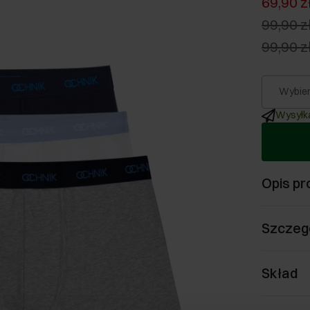
69,90 z
99,90 z
99,90 z
Wybier
Wysyłka
Opis pr
Szczeg
Skład