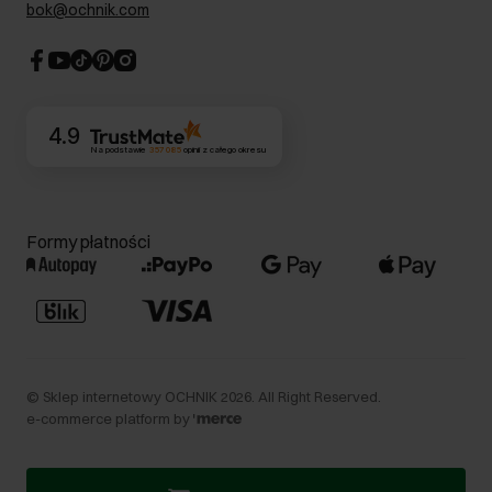
Dla akcjonariuszy
bok@ochnik.com
Strategia podatkowa
CSR
Kontakt
4.9
Na podstawie
357 085
opinii
z całego okresu
Formy płatności
©
Sklep internetowy OCHNIK
2026
. All Right Reserved.
e-commerce platform by