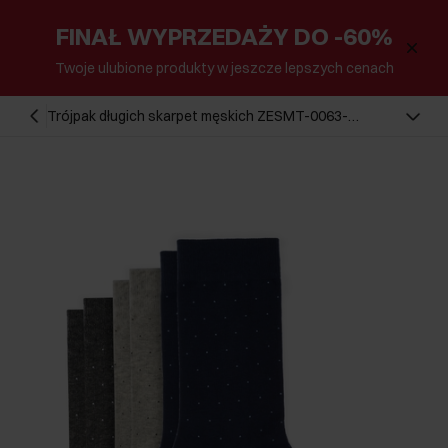
FINAŁ WYPRZEDAŻY DO -60%
Twoje ulubione produkty w jeszcze lepszych cenach
Trójpak długich skarpet męskich ZESMT-0063-
00(W26)