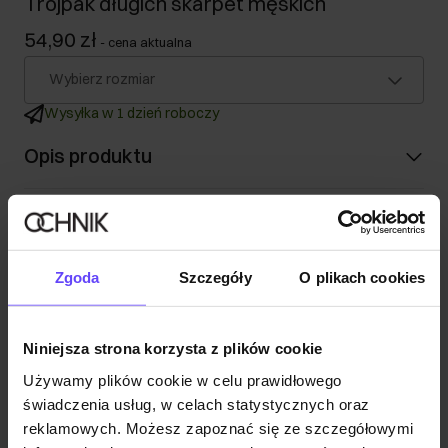
Trójpak długich skarpet męskich
54,90 zł
-
cena aktualna
Wybierz rozmiar
Wysyłka w 1 dzień roboczy
Opis produktu
Szczegóły
Zgoda
Szczegóły
O plikach cookies
Skład
Opinie
Niniejsza strona korzysta z plików cookie
Używamy plików cookie w celu prawidłowego
świadczenia usług, w celach statystycznych oraz
reklamowych. Możesz zapoznać się ze szczegółowymi