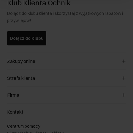
Klub Klienta Ochnik
Dołącz do Klubu Klienta i skorzystaj z wyjątkowych rabatów i
przywilejów!
Dołącz do Klubu
Zakupy online
Zarządzaj cookies
Strefa klienta
O sklepie
Regulamin
Klub Klienta
Firma
Formy płatności
Regulamin promocji
Koszty dostawy
Reklamacje
O nas
Jak dokonać zwrotu?
Kontakt
Zwróć produkty
Kariera
Pielęgnacja skóry
Salony
Centrum pomocy
W podróży
B2B - Sprzedaż dla firm