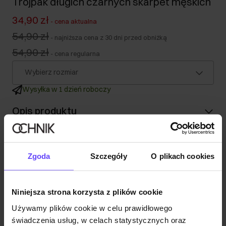
Trójpak długich czarnych skarpet męskich
34,90 zł
-
cena aktualna
54,90 zł
-
najniższa cena z 30 dni przed obniżką
54,90 zł
-
cena regularna
Wybierz rozmiar
Wysyłka w 1 dzień roboczy
Opis produktu
Szczegóły
Zgoda
Szczegóły
O plikach cookies
Skład
Niniejsza strona korzysta z plików cookie
Opinie
Używamy plików cookie w celu prawidłowego
świadczenia usług, w celach statystycznych oraz