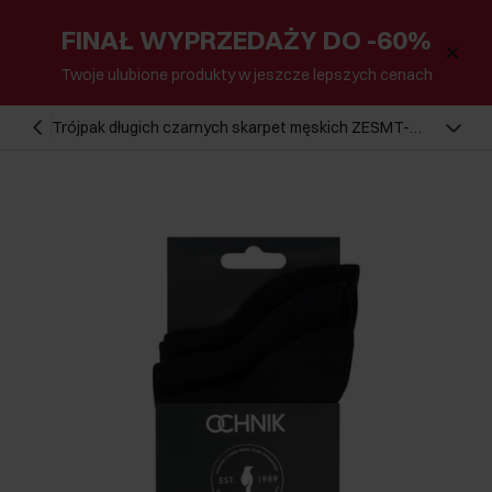
FINAŁ WYPRZEDAŻY DO -60%
Twoje ulubione produkty w jeszcze lepszych cenach
Trójpak długich czarnych skarpet męskich ZESMT-
0056-99(Z25)