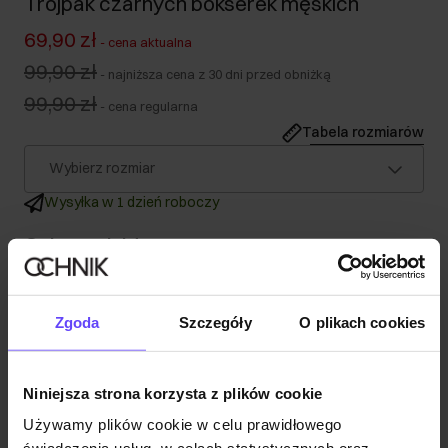
Trójpak czarnych bokserek męskich
69,90 zł
-
cena aktualna
99,90 zł
-
najniższa cena z 30 dni przed obniżką
99,90 zł
-
cena regularna
Tabela rozmiarów
Wybierz rozmiar
Wysyłka w 1 dzień roboczy
Opis produktu
Szczegóły
Zgoda
Szczegóły
O plikach cookies
Skład
Niniejsza strona korzysta z plików cookie
Używamy plików cookie w celu prawidłowego
Opinie