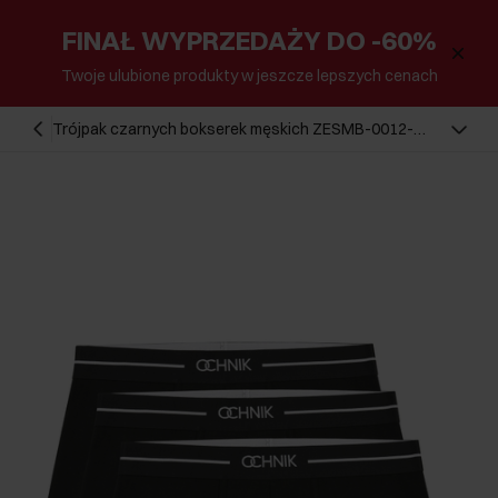
FINAŁ WYPRZEDAŻY DO -60%
Twoje ulubione produkty w jeszcze lepszych cenach
Trójpak czarnych bokserek męskich ZESMB-0012-
99(Z26)