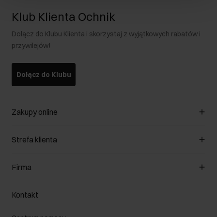
Klub Klienta Ochnik
Dołącz do Klubu Klienta i skorzystaj z wyjątkowych rabatów i
przywilejów!
Dołącz do Klubu
Zakupy online
Zarządzaj cookies
Strefa klienta
O sklepie
Regulamin
Klub Klienta
Firma
Formy płatności
Regulamin promocji
Koszty dostawy
Reklamacje
O nas
Jak dokonać zwrotu?
Kontakt
Zwróć produkty
Kariera
Pielęgnacja skóry
Salony