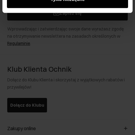
podczas korzystania z ich usług.
Zapisz się
Wprowadzając i zatwierdzając swoje dane wyrażasz zgodę
na otrzymywanie newslettera na zasadach określonych w
Regulaminie
.
Klub Klienta Ochnik
Dołącz do Klubu Klienta i skorzystaj z wyjątkowych rabatów i
przywilejów!
Dołącz do Klubu
Zakupy online