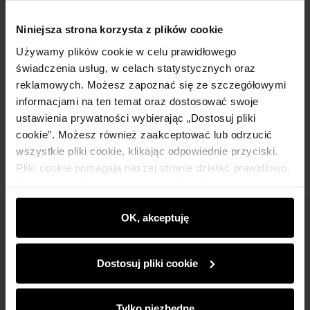
Powiadom o dostępności
Niniejsza strona korzysta z plików cookie
Używamy plików cookie w celu prawidłowego
świadczenia usług, w celach statystycznych oraz
Opis produktu
reklamowych. Możesz zapoznać się ze szczegółowymi
informacjami na ten temat oraz dostosować swoje
ustawienia prywatności wybierając „Dostosuj pliki
Opinie
cookie”. Możesz również zaakceptować lub odrzucić
wszystkie pliki cookie, klikając odpowiednie przyciski.
Pliki cookie pomagają naszej stronie działać prawidłowo.
Monitorują także aktywność użytkowników, by
wyświetlać im dopasowane do ich preferencji treści,
rekomendacje oraz komunikaty reklamowe informujące o
OK, akceptuję
Newsletter
najnowszych promocjach w e-sklepie. Informacje o tym,
jak korzystasz z naszej witryny, udostępniamy
Bądź na bieżąco z nowościami i promocjami!
Dostosuj pliki cookie
partnerom społecznościowym, reklamowym i
analitycznym. Partnerzy mogą połączyć te informacje z
innymi danymi otrzymanymi od Ciebie lub uzyskanymi
Tylko niezbędne