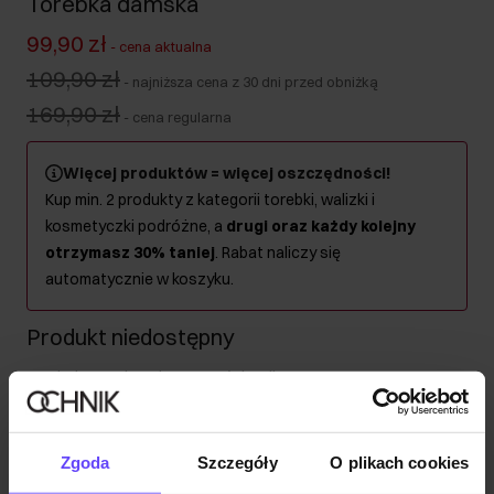
Torebka damska
99,90 zł
-
cena aktualna
109,90 zł
-
najniższa cena z 30 dni przed obniżką
169,90 zł
-
cena regularna
Więcej produktów = więcej oszczędności!
Kup min. 2 produkty z kategorii torebki, walizki i
kosmetyczki podróżne, a
drugi oraz każdy kolejny
otrzymasz 30% taniej
. Rabat naliczy się
automatycznie w koszyku.
Produkt niedostępny
Powiadom mnie o dostępności mailem.
Twój adres email
Zgoda
Szczegóły
O plikach cookies