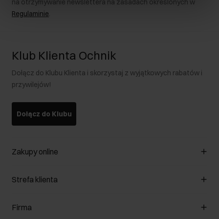
na otrzymywanie newslettera na zasadach określonych w
Regulaminie
.
Klub Klienta Ochnik
Dołącz do Klubu Klienta i skorzystaj z wyjątkowych rabatów i
przywilejów!
Dołącz do Klubu
Zakupy online
Zarządzaj cookies
Strefa klienta
O sklepie
Regulamin
Klub Klienta
Firma
Formy płatności
Regulamin promocji