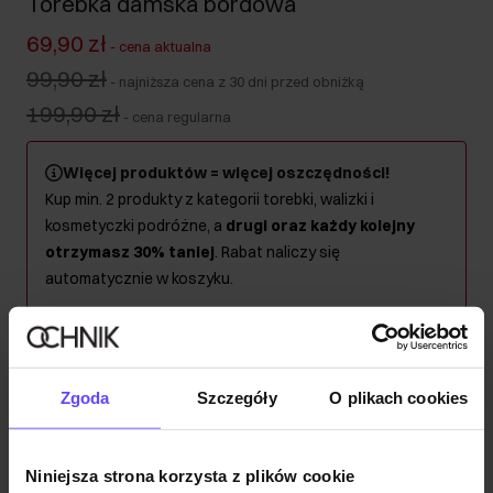
Torebka damska bordowa
69,90 zł
-
cena aktualna
99,90 zł
-
najniższa cena z 30 dni przed obniżką
199,90 zł
-
cena regularna
Więcej produktów = więcej oszczędności!
Kup min. 2 produkty z kategorii torebki, walizki i
kosmetyczki podróżne, a
drugi oraz każdy kolejny
otrzymasz 30% taniej
. Rabat naliczy się
automatycznie w koszyku.
Kolor
:
Zgoda
Szczegóły
O plikach cookies
Wysyłka w 1 dzień roboczy
Niniejsza strona korzysta z plików cookie