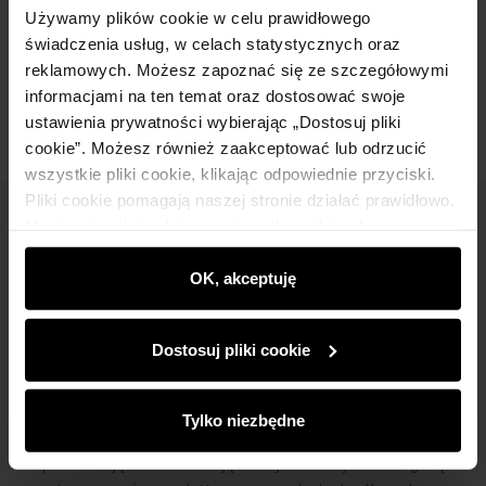
Opis produktu
Używamy plików cookie w celu prawidłowego
świadczenia usług, w celach statystycznych oraz
reklamowych. Możesz zapoznać się ze szczegółowymi
Opinie
informacjami na ten temat oraz dostosować swoje
ustawienia prywatności wybierając „Dostosuj pliki
cookie”. Możesz również zaakceptować lub odrzucić
wszystkie pliki cookie, klikając odpowiednie przyciski.
Pliki cookie pomagają naszej stronie działać prawidłowo.
Monitorują także aktywność użytkowników, by
Newsletter
wyświetlać im dopasowane do ich preferencji treści,
Bądź na bieżąco z nowościami i promocjami!
rekomendacje oraz komunikaty reklamowe informujące o
OK, akceptuję
najnowszych promocjach w e-sklepie. Informacje o tym,
jak korzystasz z naszej witryny, udostępniamy
Dostosuj pliki cookie
partnerom społecznościowym, reklamowym i
analitycznym. Partnerzy mogą połączyć te informacje z
Zapisz się
innymi danymi otrzymanymi od Ciebie lub uzyskanymi
Tylko niezbędne
podczas korzystania z ich usług.
Wprowadzając i zatwierdzając swoje dane wyrażasz zgodę