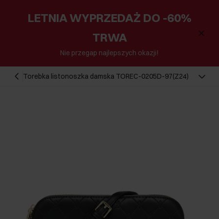
LETNIA WYPRZEDAŻ DO -60%
TRWA
Nie przegap najlepszych okazji!
Torebka listonoszka damska TOREC-0205D-97(Z24)