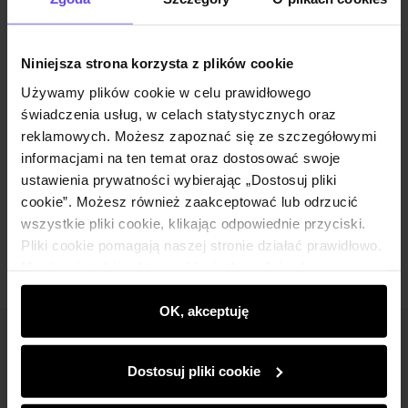
Wysyłka w 1 dzień roboczy
Opis produktu
Niniejsza strona korzysta z plików cookie
Używamy plików cookie w celu prawidłowego
Szczegóły
świadczenia usług, w celach statystycznych oraz
reklamowych. Możesz zapoznać się ze szczegółowymi
Skład i wymiary
informacjami na ten temat oraz dostosować swoje
ustawienia prywatności wybierając „Dostosuj pliki
cookie”. Możesz również zaakceptować lub odrzucić
Opinie
wszystkie pliki cookie, klikając odpowiednie przyciski.
Pliki cookie pomagają naszej stronie działać prawidłowo.
Monitorują także aktywność użytkowników, by
wyświetlać im dopasowane do ich preferencji treści,
rekomendacje oraz komunikaty reklamowe informujące o
OK, akceptuję
najnowszych promocjach w e-sklepie. Informacje o tym,
Newsletter
jak korzystasz z naszej witryny, udostępniamy
Dostosuj pliki cookie
partnerom społecznościowym, reklamowym i
Bądź na bieżąco z nowościami i promocjami!
analitycznym. Partnerzy mogą połączyć te informacje z