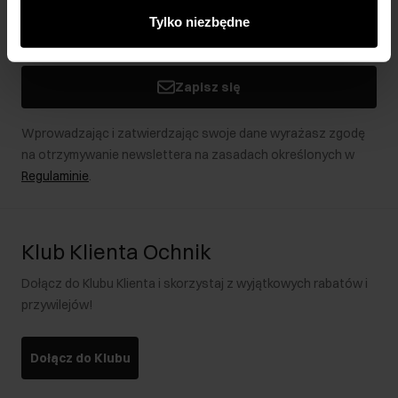
innymi danymi otrzymanymi od Ciebie lub uzyskanymi
Tylko niezbędne
podczas korzystania z ich usług.
Zapisz się
Wprowadzając i zatwierdzając swoje dane wyrażasz zgodę
na otrzymywanie newslettera na zasadach określonych w
Regulaminie
.
Klub Klienta Ochnik
Dołącz do Klubu Klienta i skorzystaj z wyjątkowych rabatów i
przywilejów!
Dołącz do Klubu