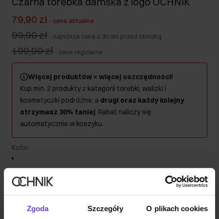
Czarna torebka damska z logo OCHNIK
79,90 zł
-
cena aktualna
99,90 zł
-
najniższa cena z 30 dni przed obniżką
199,90 zł
-
cena regularna
Więcej produktów = więcej oszczędności!
Kup min. 2 produkty z kategorii torebki, walizki i
kosmetyczki podróżne, a
drugi oraz każdy kolejny
otrzymasz 30% taniej
. Rabat naliczy się
automatycznie w koszyku.
Kolor
:
Wysyłka w 1 dzień roboczy
Zgoda
Szczegóły
O plikach cookies