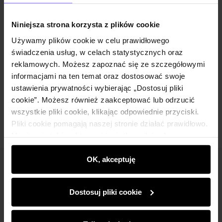
Opis produktu
Niniejsza strona korzysta z plików cookie
Szczegóły
Używamy plików cookie w celu prawidłowego
świadczenia usług, w celach statystycznych oraz
reklamowych. Możesz zapoznać się ze szczegółowymi
Skład i wymiary
informacjami na ten temat oraz dostosować swoje
ustawienia prywatności wybierając „Dostosuj pliki
Opinie
cookie”. Możesz również zaakceptować lub odrzucić
wszystkie pliki cookie, klikając odpowiednie przyciski.
Pliki cookie pomagają naszej stronie działać prawidłowo.
Monitorują także aktywność użytkowników, by
wyświetlać im dopasowane do ich preferencji treści,
rekomendacje oraz komunikaty reklamowe informujące o
OK, akceptuję
Newsletter
najnowszych promocjach w e-sklepie. Informacje o tym,
jak korzystasz z naszej witryny, udostępniamy
Bądź na bieżąco z nowościami i promocjami!
Dostosuj pliki cookie
partnerom społecznościowym, reklamowym i
analitycznym. Partnerzy mogą połączyć te informacje z
innymi danymi otrzymanymi od Ciebie lub uzyskanymi