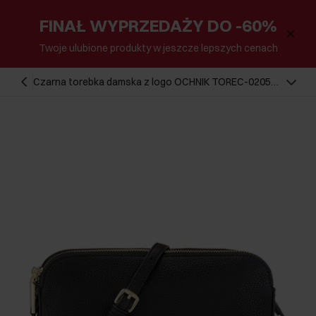
FINAŁ WYPRZEDAŻY DO -60%
Twoje ulubione produkty w jeszcze lepszych cenach
Czarna torebka damska z logo OCHNIK TOREC-0205D-
99(Z24)