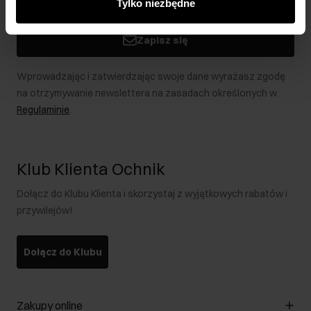
Tylko niezbędne
podczas korzystania z ich usług.
Zapisz się
Wprowadzając i zatwierdzając swoje dane wyrażasz zgodę
na otrzymywanie newslettera na zasadach określonych w
Regulaminie
.
Klub Klienta Ochnik
Dołącz do Klubu Klienta i skorzystaj z wyjątkowych rabatów i
przywilejów!
Dołącz do Klubu
Zakupy online