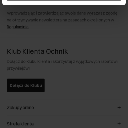
Wprowadzając i zatwierdzając swoje dane wyrażasz zgodę
na otrzymywanie newslettera na zasadach określonych w
Regulaminie
.
Klub Klienta Ochnik
Dołącz do Klubu Klienta i skorzystaj z wyjątkowych rabatów i
przywilejów!
Dołącz do Klubu
Zakupy online
Zarządzaj cookies
Strefa klienta