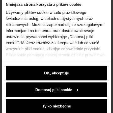
Szczegóły
Niniejsza strona korzysta z plików cookie
Używamy plików cookie w celu prawidłowego
Skład i wymiary
świadczenia usług, w celach statystycznych oraz
reklamowych. Możesz zapoznać się ze szczegółowymi
informacjami na ten temat oraz dostosować swoje
Opinie
ustawienia prywatności wybierając „Dostosuj pliki
cookie”. Możesz również zaakceptować lub odrzucić
wszystkie pliki cookie, klikając odpowiednie przyciski.
Pliki cookie pomagają naszej stronie działać prawidłowo.
Monitorują także aktywność użytkowników, by
wyświetlać im dopasowane do ich preferencji treści,
Newsletter
rekomendacje oraz komunikaty reklamowe informujące o
OK, akceptuję
najnowszych promocjach w e-sklepie. Informacje o tym,
Bądź na bieżąco z nowościami i promocjami!
jak korzystasz z naszej witryny, udostępniamy
Dostosuj pliki cookie
partnerom społecznościowym, reklamowym i
analitycznym. Partnerzy mogą połączyć te informacje z
innymi danymi otrzymanymi od Ciebie lub uzyskanymi
Tylko niezbędne
podczas korzystania z ich usług.
Zapisz się