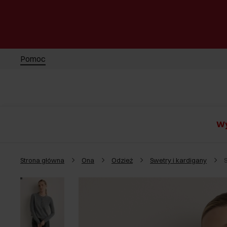
Pomoc
Wy
Strona główna
Ona
Odzież
Swetry i kardigany