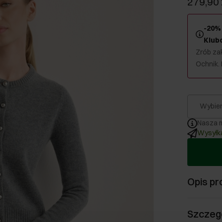
279,90 
-20% 
Klub
Zrób zak
Ochnik.
Wybier
Nasza m
Wysyłka
Opis pr
Szczeg