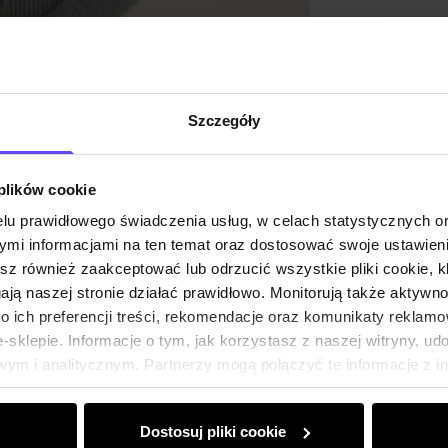
Skład
Opinie
Szczegóły
 plików cookie
lu prawidłowego świadczenia usług, w celach statystycznych 
mi informacjami na ten temat oraz dostosować swoje ustawieni
esz również zaakceptować lub odrzucić wszystkie pliki cookie, k
gają naszej stronie działać prawidłowo. Monitorują także aktyw
 ich preferencji treści, rekomendacje oraz komunikaty reklamo
sklepie. Informacje o tym, jak korzystasz z naszej witryny, u
ym i analitycznym. Partnerzy mogą połączyć te informacje z 
dczas korzystania z ich usług.
Dostosuj pliki cookie