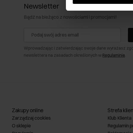
Newsletter
Bądź na bieżąco z nowościami i promocjami!
Wprowadzając i zatwierdzając swoje dane wyrażasz zg
newslettera na zasadach określonych w
Regulaminie
.
Zakupy online
Strefa klie
Zarządzaj cookies
Klub Klienta
O sklepie
Regulamin p