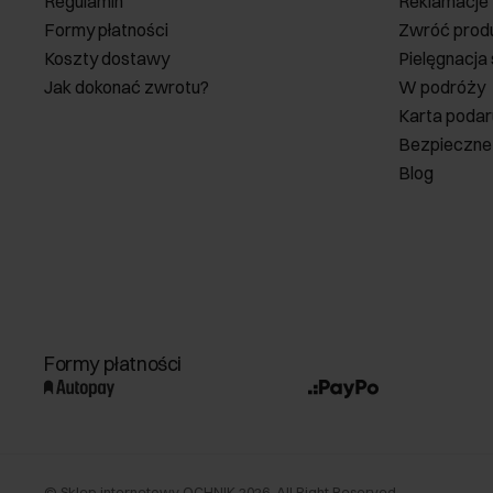
Regulamin
Reklamacje
Formy płatności
Zwróć prod
Koszty dostawy
Pielęgnacja
Jak dokonać zwrotu?
W podróży
Karta poda
Bezpieczne
Blog
Formy płatności
©
Sklep internetowy OCHNIK
2026
. All Right Reserved.