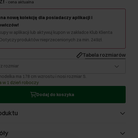
zł
-
cena aktualna
na nową kolekcję dla posiadaczy aplikacji i
owiczów!
upy w aplikacji lub aktywuj kupon w zakładce Klub Klienta
 Dotyczy produktów nieprzecenionych za min. 249zł.
Tabela rozmiarów
z rozmiar
odelka ma 178 cm wzrostu i nosi rozmiar S.
 w 1 dzień roboczy
Dodaj do koszyka
oduktu
óły