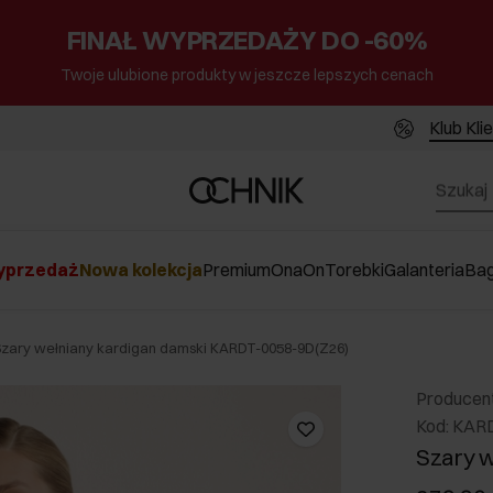
FINAŁ WYPRZEDAŻY DO -60%
Twoje ulubione produkty w jeszcze lepszych cenach
Klub Kli
przedaż
Nowa kolekcja
Premium
Ona
On
Torebki
Galanteria
Ba
Szary wełniany kardigan damski KARDT-0058-9D(Z26)
Producen
Kod: KAR
Szary w