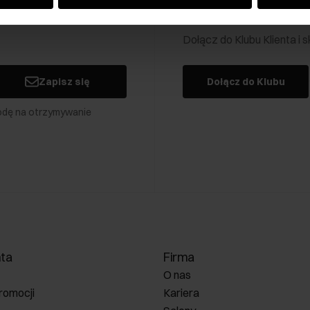
Klub Klienta Och
Dołącz do Klubu Klienta i
Zapisz się
Dołącz do Klubu
odę na otrzymywanie
nta
Firma
O nas
romocji
Kariera