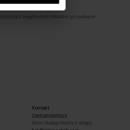
nik
 skorzystaj z wyjątkowych rabatów i przywilejów!
Kontakt
Centrum pomocy
Biuro Obsługi Klienta E-sklepu