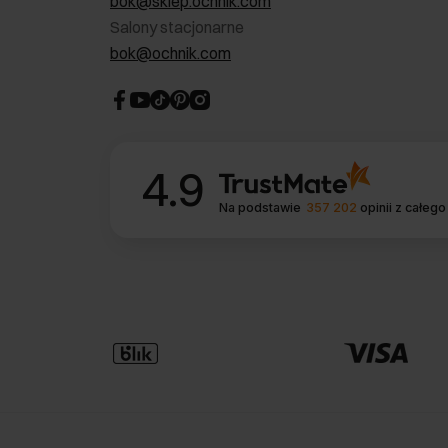
bok@sklep.ochnik.com
Salony stacjonarne
bok@ochnik.com
4.9
Na podstawie
357 202
opinii
z całego