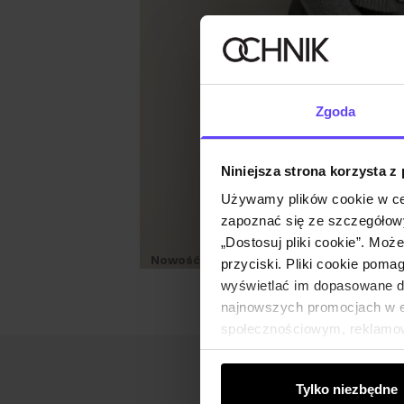
Zgoda
Niniejsza strona korzysta z
Używamy plików cookie w ce
zapoznać się ze szczegółowy
„Dostosuj pliki cookie”. Moż
Nowość
Premium
NEW20
przyciski. Pliki cookie poma
wyświetlać im dopasowane do
najnowszych promocjach w e-
społecznościowym, reklamow
od Ciebie lub uzyskanymi po
Tylko niezbędne