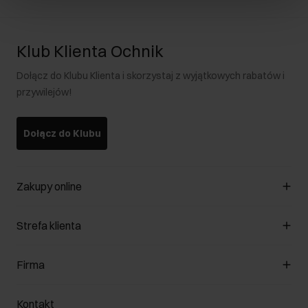
Klub Klienta Ochnik
Dołącz do Klubu Klienta i skorzystaj z wyjątkowych rabatów i
przywilejów!
Dołącz do Klubu
Zakupy online
Zarządzaj cookies
Strefa klienta
O sklepie
Regulamin
Klub Klienta
Firma
Formy płatności
Regulamin promocji
Koszty dostawy
Reklamacje
O nas
Jak dokonać zwrotu?
Kontakt