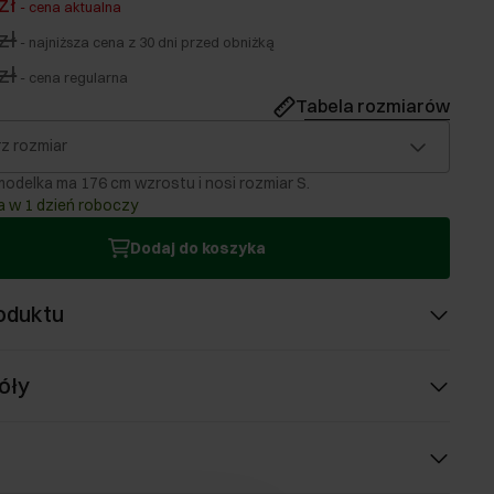
zł
-
cena aktualna
zł
-
najniższa cena z 30 dni przed obniżką
zł
-
cena regularna
Tabela rozmiarów
z rozmiar
odelka ma 176 cm wzrostu i nosi rozmiar S.
 w 1 dzień roboczy
Dodaj do koszyka
oduktu
óły