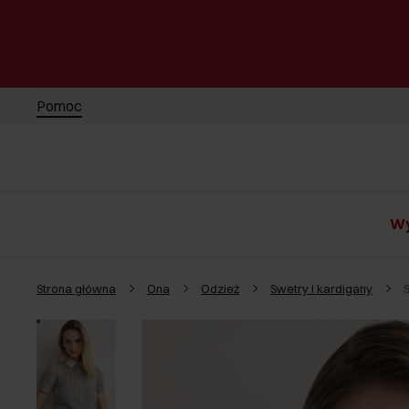
Pomoc
Wy
Strona główna
Ona
Odzież
Swetry i kardigany