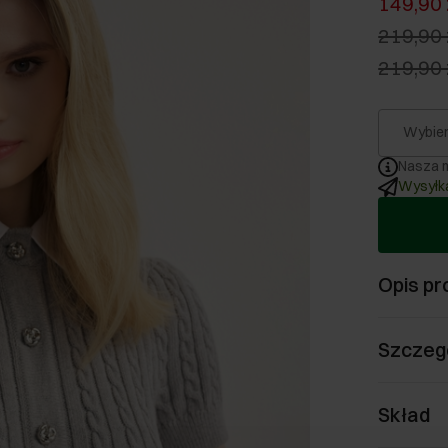
149,90 
219,90 
219,90 
Wybier
Nasza m
Wysyłka
Opis pr
Szczeg
Skład