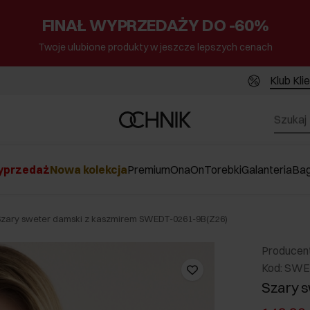
FINAŁ WYPRZEDAŻY DO -60%
Twoje ulubione produkty w jeszcze lepszych cenach
Klub Kli
przedaż
Nowa kolekcja
Premium
Ona
On
Torebki
Galanteria
Ba
Szary sweter damski z kaszmirem SWEDT-0261-9B(Z26)
Producen
Kod: SWE
Szary s