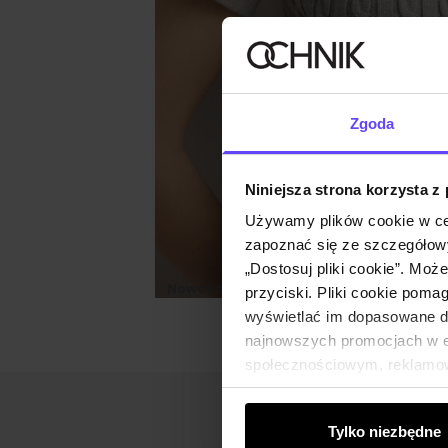
Zgoda
Niniejsza strona korzysta z
Używamy plików cookie w ce
zapoznać się ze szczegółowy
„Dostosuj pliki cookie”. Moż
Nowość
przyciski. Pliki cookie poma
wyświetlać im dopasowane do
najnowszych promocjach w e-
społecznościowym, reklamow
od Ciebie lub uzyskanymi po
Tylko niezbędne