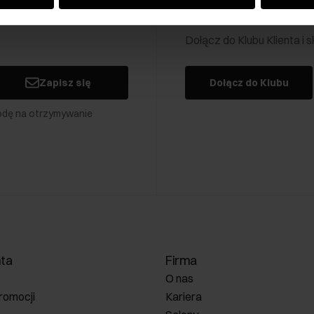
Klub Klienta Och
Dołącz do Klubu Klienta i
Zapisz się
Dołącz do Klubu
odę na otrzymywanie
nta
Firma
O nas
romocji
Kariera