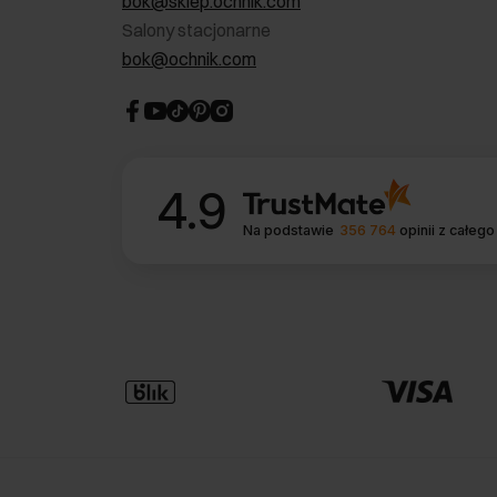
bok@sklep.ochnik.com
Salony stacjonarne
bok@ochnik.com
4.9
Na podstawie
356 764
opinii
z całego