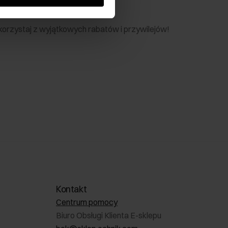
nik
 skorzystaj z wyjątkowych rabatów i przywilejów!
Kontakt
Centrum pomocy
Biuro Obsługi Klienta E-sklepu