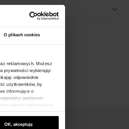
O plikach cookies
oraz reklamowych. Możesz
a prywatności wybierając
likając odpowiednie
ność użytkowników, by
we informujące o
dostępniamy partnerom
innymi danymi otrzymanymi
OK, akceptuję