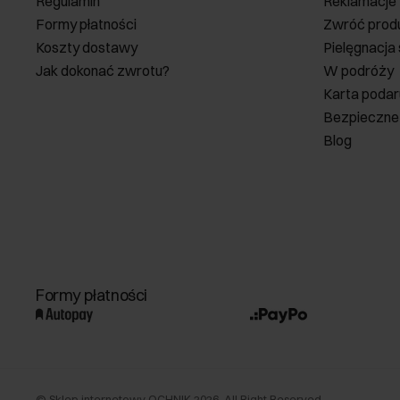
Regulamin
Reklamacje
Formy płatności
Zwróć prod
Koszty dostawy
Pielęgnacja
Jak dokonać zwrotu?
W podróży
Karta poda
Bezpieczne
Blog
Formy płatności
©
Sklep internetowy OCHNIK
2026
. All Right Reserved.