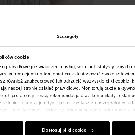
Opinie
Szczegóły
 plików cookie
lu prawidłowego świadczenia usług, w celach statystycznych 
mi informacjami na ten temat oraz dostosować swoje ustawieni
esz również zaakceptować lub odrzucić wszystkie pliki cookie, k
gają naszej stronie działać prawidłowo. Monitorują także aktyw
 ich preferencji treści, rekomendacje oraz komunikaty reklamo
sklepie. Informacje o tym, jak korzystasz z naszej witryny, u
ym i analitycznym. Partnerzy mogą połączyć te informacje z 
dczas korzystania z ich usług.
Dostosuj pliki cookie