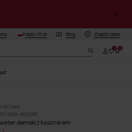
enta
Polski / PLN
Blog
Znajdż salon
0
0
gaż
t: OCHNIK
DT-0261-9B(Z26)
weter damski z kaszmirem