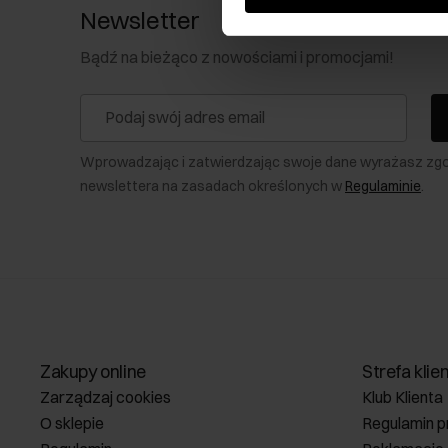
Newsletter
Bądź na bieżąco z nowościami i promocjami!
Wprowadzając i zatwierdzając swoje dane wyrażasz zg
newslettera na zasadach określonych w
Regulaminie
.
Zakupy online
Strefa klie
Zarządzaj cookies
Klub Klienta
O sklepie
Regulamin p