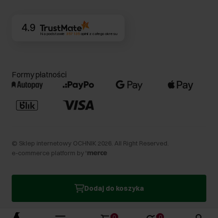
Kontakt
4.9
Na podstawie
357 135
opinii
z całego okresu
Formy płatności
©
Sklep internetowy OCHNIK
2026
. All Right Reserved.
e-commerce platform by
Dodaj do koszyka
0
0