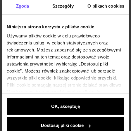
Opinie
Zgoda
Szczegóły
O plikach cookies
Zestaw
Niniejsza strona korzysta z plików cookie
Używamy plików cookie w celu prawidłowego
Szara wełniana marynarka damska ZAKDT-
świadczenia usług, w celach statystycznych oraz
0053-9D(Z26)
reklamowych. Możesz zapoznać się ze szczegółowymi
379,90 zł
informacjami na ten temat oraz dostosować swoje
ustawienia prywatności wybierając „Dostosuj pliki
Wybierz rozmiar
cookie”. Możesz również zaakceptować lub odrzucić
wszystkie pliki cookie, klikając odpowiednie przyciski.
Dodaj do koszyka
Pliki cookie pomagają naszej stronie działać prawidłowo.
Monitorują także aktywność użytkowników, by
wyświetlać im dopasowane do ich preferencji treści,
rekomendacje oraz komunikaty reklamowe informujące o
OK, akceptuję
najnowszych promocjach w e-sklepie. Informacje o tym,
jak korzystasz z naszej witryny, udostępniamy
Newsletter
Dostosuj pliki cookie
partnerom społecznościowym, reklamowym i