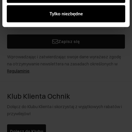
analitycznym. Partnerzy mogą połączyć te informacje z
Bądź na bieżąco z nowościami i promocjami!
innymi danymi otrzymanymi od Ciebie lub uzyskanymi
Tylko niezbędne
podczas korzystania z ich usług.
Zapisz się
Wprowadzając i zatwierdzając swoje dane wyrażasz zgodę
na otrzymywanie newslettera na zasadach określonych w
Regulaminie
.
Klub Klienta Ochnik
Dołącz do Klubu Klienta i skorzystaj z wyjątkowych rabatów i
przywilejów!
Dołącz do Klubu