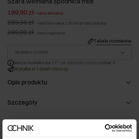
Szara wełniana spódnica midi
199,90 zł
-
cena aktualna
289,90 zł
-
najniższa cena z 30 dni przed obniżką
289,90 zł
-
cena regularna
Tabela rozmiarów
Wybierz rozmiar
Nasza modelka ma 177 cm wzrostu i nosi rozmiar S.
Wysyłka w 1 dzień roboczy
Opis produktu
Szczegóły
Skład