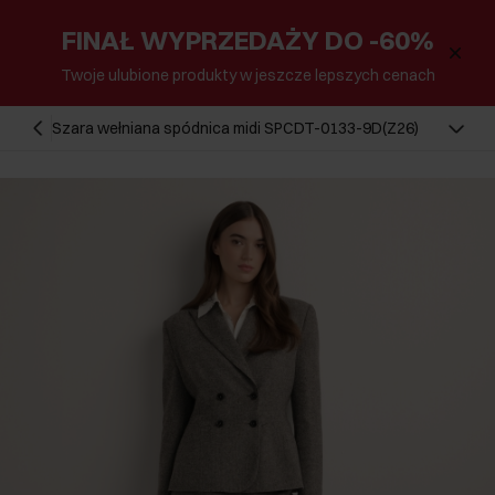
FINAŁ WYPRZEDAŻY DO -60%
Twoje ulubione produkty w jeszcze lepszych cenach
Szara wełniana spódnica midi SPCDT-0133-9D(Z26)