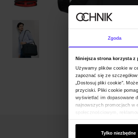
Zgoda
Niniejsza strona korzysta z
Używamy plików cookie w ce
zapoznać się ze szczegółowy
„Dostosuj pliki cookie”. Moż
przyciski. Pliki cookie poma
wyświetlać im dopasowane do
najnowszych promocjach w e-
społecznościowym, reklamow
od Ciebie lub uzyskanymi po
Tylko niezbędne