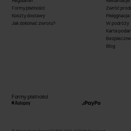
Regulamin
Reklamacje
Formy płatności
Zwróć prod
Koszty dostawy
Pielęgnacja
Jak dokonać zwrotu?
W podróży
Karta poda
Bezpieczne
Blog
Formy płatności
©
Sklep internetowy OCHNIK
2026
. All Right Reserved.