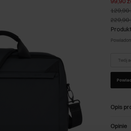
99,90 z
129,90 
229,90 
Produkt
Powiadom 
Twój a
Powia
Opis pr
Opinie