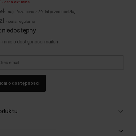
ł
-
cena aktualna
zł
-
najniższa cena z 30 dni przed obniżką
zł
-
cena regularna
 niedostępny
mnie o dostępności mailem.
dres email
dom o dostępności
oduktu