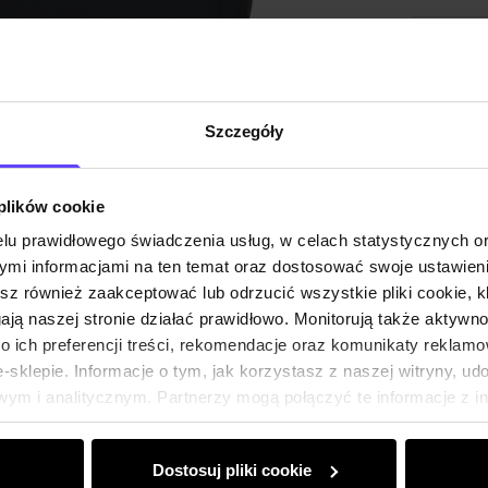
Szczegóły
 plików cookie
lu prawidłowego świadczenia usług, w celach statystycznych 
mi informacjami na ten temat oraz dostosować swoje ustawieni
esz również zaakceptować lub odrzucić wszystkie pliki cookie, k
gają naszej stronie działać prawidłowo. Monitorują także aktyw
 ich preferencji treści, rekomendacje oraz komunikaty reklamo
sklepie. Informacje o tym, jak korzystasz z naszej witryny, u
ym i analitycznym. Partnerzy mogą połączyć te informacje z 
dczas korzystania z ich usług.
Dostosuj pliki cookie