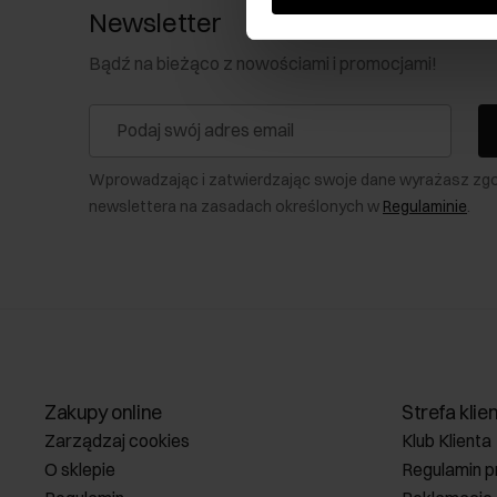
Newsletter
Bądź na bieżąco z nowościami i promocjami!
Wprowadzając i zatwierdzając swoje dane wyrażasz zg
newslettera na zasadach określonych w
Regulaminie
.
Zakupy online
Strefa klie
Zarządzaj cookies
Klub Klienta
O sklepie
Regulamin p