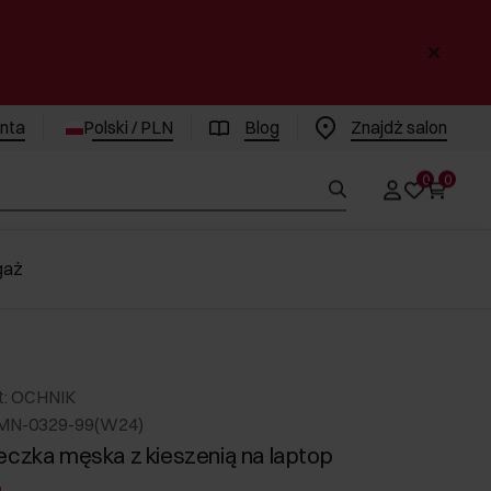
enta
Polski / PLN
Blog
Znajdż salon
0
0
gaż
t: OCHNIK
RMN-0329-99(W24)
eczka męska z kieszenią na laptop