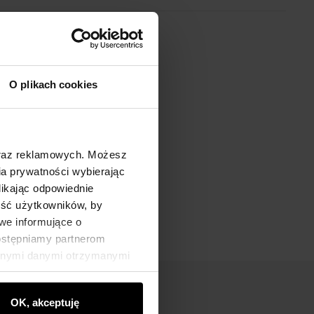
O plikach cookies
oraz reklamowych. Możesz
a prywatności wybierając
likając odpowiednie
ność użytkowników, by
we informujące o
dostępniamy partnerom
innymi danymi otrzymanymi
OK, akceptuję