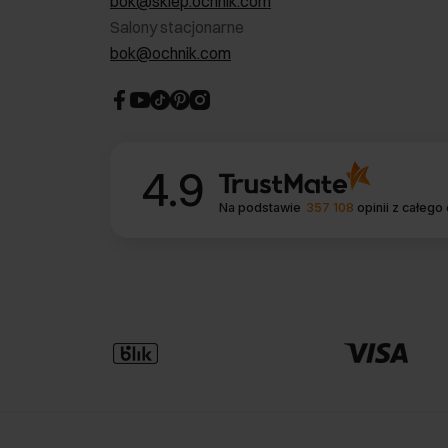
bok@sklep.ochnik.com
Salony stacjonarne
bok@ochnik.com
4.9
Na podstawie
357 108
opinii
z całego