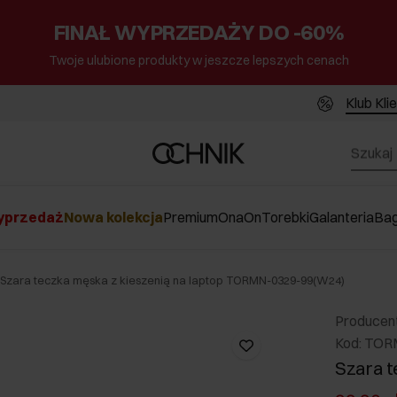
FINAŁ WYPRZEDAŻY DO -60%
Twoje ulubione produkty w jeszcze lepszych cenach
Klub Kli
przedaż
Nowa kolekcja
Premium
Ona
On
Torebki
Galanteria
Ba
Szara teczka męska z kieszenią na laptop TORMN-0329-99(W24)
Producen
Kod: TO
Szara t