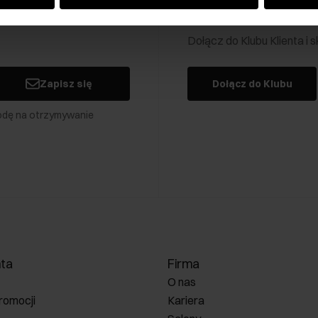
Klub Klienta Och
Dołącz do Klubu Klienta i
Zapisz się
Dołącz do Klubu
odę na otrzymywanie
nta
Firma
O nas
romocji
Kariera