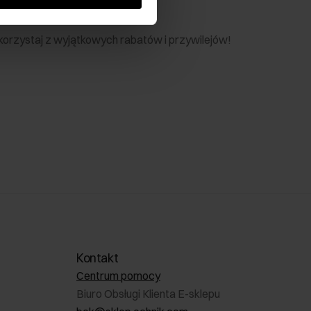
nik
 skorzystaj z wyjątkowych rabatów i przywilejów!
Kontakt
Centrum pomocy
Biuro Obsługi Klienta E-sklepu