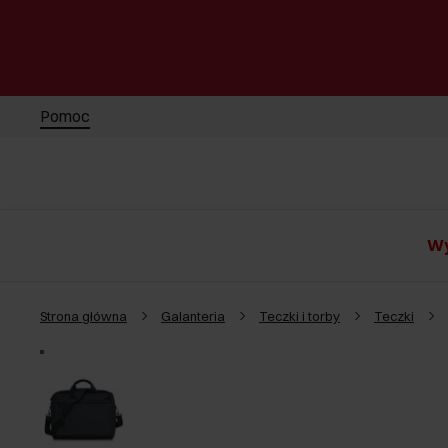
Pomoc
Wy
Strona główna
Galanteria
Teczki i torby
Teczki