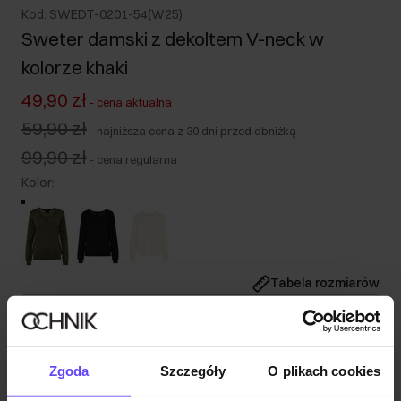
Kod: SWEDT-0201-54(W25)
Sweter damski z dekoltem V-neck w
kolorze khaki
49,90 zł
-
cena aktualna
59,90 zł
-
najniższa cena z 30 dni przed obniżką
99,90 zł
-
cena regularna
Kolor
:
Tabela rozmiarów
Wybierz rozmiar
Nasza modelka ma 172 cm wzrostu i nosi rozmiar S.
Zgoda
Szczegóły
O plikach cookies
Opis produktu