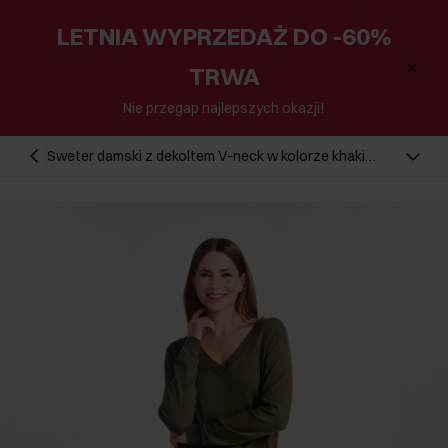
LETNIA WYPRZEDAŻ DO -60%
TRWA
Nie przegap najlepszych okazji!
Sweter damski z dekoltem V-neck w kolorze khaki
SWEDT-0201-54(W25)