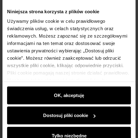
Niniejsza strona korzysta z plików cookie
Szczegóły
Używamy plików cookie w celu prawidłowego
świadczenia usług, w celach statystycznych oraz
Skład
reklamowych. Możesz zapoznać się ze szczegółowymi
informacjami na ten temat oraz dostosować swoje
ustawienia prywatności wybierając „Dostosuj pliki
Opinie
cookie”. Możesz również zaakceptować lub odrzucić
wszystkie pliki cookie, klikając odpowiednie przyciski.
Pliki cookie pomagają naszej stronie działać prawidłowo.
Monitorują także aktywność użytkowników, by
wyświetlać im dopasowane do ich preferencji treści,
rekomendacje oraz komunikaty reklamowe informujące o
OK, akceptuję
Newsletter
najnowszych promocjach w e-sklepie. Informacje o tym,
jak korzystasz z naszej witryny, udostępniamy
Bądź na bieżąco z nowościami i promocjami!
Dostosuj pliki cookie
partnerom społecznościowym, reklamowym i
analitycznym. Partnerzy mogą połączyć te informacje z
innymi danymi otrzymanymi od Ciebie lub uzyskanymi
Tylko niezbędne