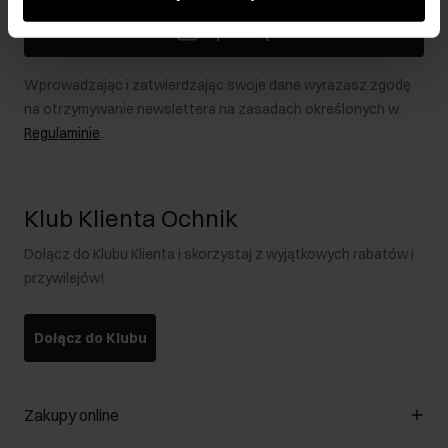
podczas korzystania z ich usług.
Zapisz się
Wprowadzając i zatwierdzając swoje dane wyrażasz zgodę
na otrzymywanie newslettera na zasadach określonych w
Regulaminie
.
Klub Klienta Ochnik
Dołącz do Klubu Klienta i skorzystaj z wyjątkowych rabatów i
przywilejów!
Dołącz do Klubu
Zakupy online