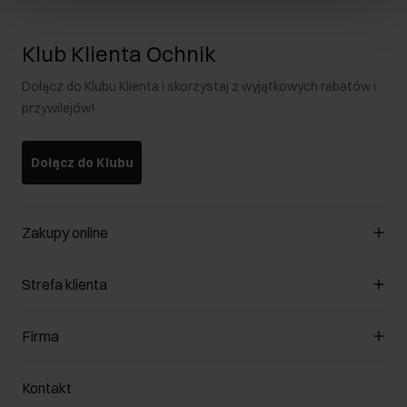
Klub Klienta Ochnik
Dołącz do Klubu Klienta i skorzystaj z wyjątkowych rabatów i
przywilejów!
Dołącz do Klubu
Zakupy online
Zarządzaj cookies
Strefa klienta
O sklepie
Regulamin
Klub Klienta
Firma
Formy płatności
Regulamin promocji
Koszty dostawy
Reklamacje
O nas
Jak dokonać zwrotu?
Kontakt
Zwróć produkty
Kariera