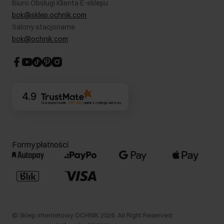
Biuro Obsługi Klienta E-sklepu
Karta podarunkowa
RODO- Polityka prywatności
bok@sklep.ochnik.com
Bezpieczne zakupy
Informacje prawne
Salony stacjonarne
Blog
Dla akcjonariuszy
bok@ochnik.com
Strategia podatkowa
CSR
Kontakt
4.9
Na podstawie
357 202
opinii
z całego okresu
Formy płatności
©
Sklep internetowy OCHNIK
2026
. All Right Reserved.