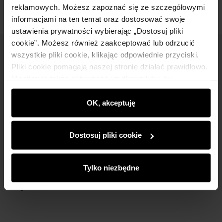
reklamowych. Możesz zapoznać się ze szczegółowymi
informacjami na ten temat oraz dostosować swoje
ustawienia prywatności wybierając „Dostosuj pliki
cookie”. Możesz również zaakceptować lub odrzucić
wszystkie pliki cookie, klikając odpowiednie przyciski.
Newsletter
Pliki cookie pomagają naszej stronie działać prawidłowo.
Bądź na bieżąco z nowościami i promocjami!
Monitorują także aktywność użytkowników, by
wyświetlać im dopasowane do ich preferencji treści,
rekomendacje oraz komunikaty reklamowe informujące o
OK, akceptuję
najnowszych promocjach w e-sklepie. Informacje o tym,
jak korzystasz z naszej witryny, udostępniamy
Dostosuj pliki cookie
Zapisz się
partnerom społecznościowym, reklamowym i
analitycznym. Partnerzy mogą połączyć te informacje z
innymi danymi otrzymanymi od Ciebie lub uzyskanymi
Wprowadzając i zatwierdzając swoje dane wyrażasz zgodę
Tylko niezbędne
podczas korzystania z ich usług.
na otrzymywanie newslettera na zasadach określonych w
Regulaminie
.