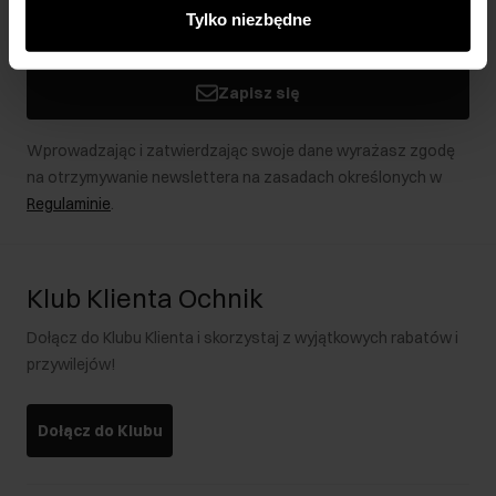
innymi danymi otrzymanymi od Ciebie lub uzyskanymi
Tylko niezbędne
podczas korzystania z ich usług.
Zapisz się
Wprowadzając i zatwierdzając swoje dane wyrażasz zgodę
na otrzymywanie newslettera na zasadach określonych w
Regulaminie
.
Klub Klienta Ochnik
Dołącz do Klubu Klienta i skorzystaj z wyjątkowych rabatów i
przywilejów!
Dołącz do Klubu