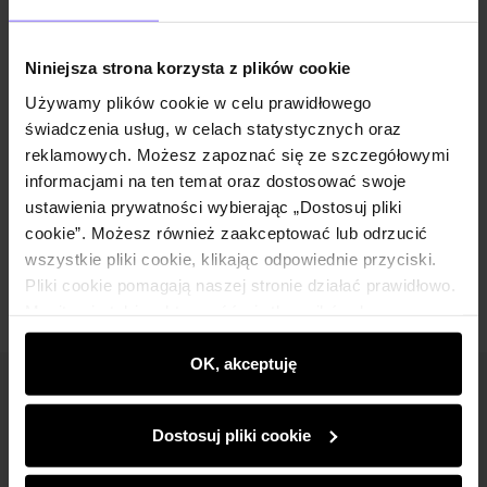
Opis produktu
Niniejsza strona korzysta z plików cookie
Szczegóły
Używamy plików cookie w celu prawidłowego
świadczenia usług, w celach statystycznych oraz
reklamowych. Możesz zapoznać się ze szczegółowymi
Skład i wymiary
informacjami na ten temat oraz dostosować swoje
ustawienia prywatności wybierając „Dostosuj pliki
cookie”. Możesz również zaakceptować lub odrzucić
Opinie
wszystkie pliki cookie, klikając odpowiednie przyciski.
Pliki cookie pomagają naszej stronie działać prawidłowo.
Monitorują także aktywność użytkowników, by
wyświetlać im dopasowane do ich preferencji treści,
rekomendacje oraz komunikaty reklamowe informujące o
OK, akceptuję
najnowszych promocjach w e-sklepie. Informacje o tym,
Newsletter
jak korzystasz z naszej witryny, udostępniamy
Dostosuj pliki cookie
partnerom społecznościowym, reklamowym i
Bądź na bieżąco z nowościami i promocjami!
analitycznym. Partnerzy mogą połączyć te informacje z