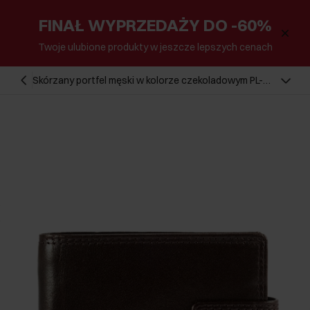
FINAŁ WYPRZEDAŻY DO -60%
Twoje ulubione produkty w jeszcze lepszych cenach
Skórzany portfel męski w kolorze czekoladowym PL-
105-89(KS)