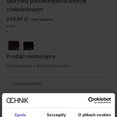
Skórzany portfel męski w kolorze
czekoladowym
249,90 zł
-
cena aktualna
Kolor
:
Produkt niedostępny
Powiadom mnie o dostępności mailem.
Twój adres email
Powiadom o dostępności
Zgoda
Szczegóły
O plikach cookies