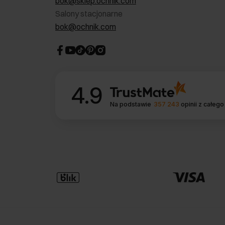
bok@sklep.ochnik.com
Salony stacjonarne
bok@ochnik.com
4.9
Na podstawie
357 243
opinii
z całego