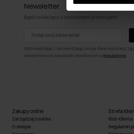
Newsletter
Bądź na bieżąco z nowościami i promocjami!
Wprowadzając i zatwierdzając swoje dane wyrażasz zg
newslettera na zasadach określonych w
Regulaminie
.
Zakupy online
Strefa klie
Zarządzaj cookies
Klub Klienta
O sklepie
Regulamin p