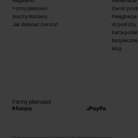
Regulamin
Reklamacje
Formy płatności
Zwróć prod
Koszty dostawy
Pielęgnacja
Jak dokonać zwrotu?
W podróży
Karta poda
Bezpieczne
Blog
Formy płatności
©
Sklep internetowy OCHNIK
2026
. All Right Reserved.