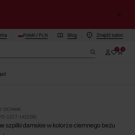
enta
Polski / PLN
Blog
Znajdż salon
0
0
gaż
t: OCHNIK
YD-1217-1K(Z26)
e szpilki damskie w kolorze ciemnego beżu