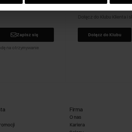
Klub Klienta Och
Dołącz do Klubu Klienta i
Zapisz się
Dołącz do Klubu
odę na otrzymywanie
nta
Firma
O nas
romocji
Kariera