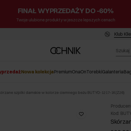
FINAŁ WYPRZEDAŻY DO -60%
Twoje ulubione produkty w jeszcze lepszych cenach
Klub Kli
przedaż
Nowa kolekcja
Premium
Ona
On
Torebki
Galanteria
Ba
kórzane szpilki damskie w kolorze ciemnego beżu BUTYD-1217-1K(Z26)
Producen
Kod: BUT
Skórzan