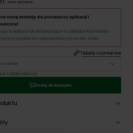
zł
-
cena aktualna
na nową kolekcję dla posiadaczy aplikacji i
owiczów!
upy w aplikacji lub aktywuj kupon w zakładce Klub Klienta
 Dotyczy produktów nieprzecenionych za min. 249zł.
Tabela rozmiarów
z rozmiar
 w 1 dzień roboczy
Dodaj do koszyka
oduktu
óły