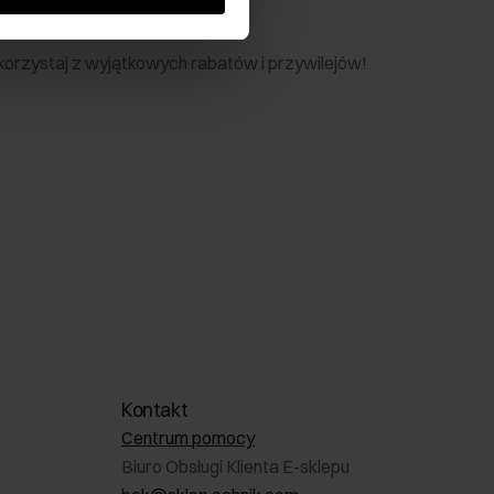
nik
 skorzystaj z wyjątkowych rabatów i przywilejów!
Kontakt
Centrum pomocy
Biuro Obsługi Klienta E-sklepu