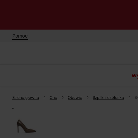
Pomoc
Wy
Strona główna
Ona
Obuwie
Szpilki i czółenka
S