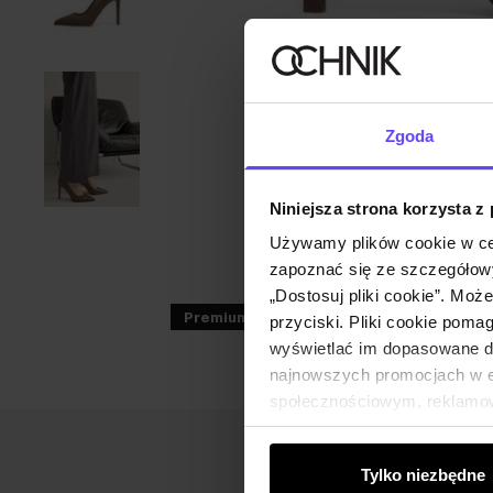
Zgoda
Niniejsza strona korzysta z
Używamy plików cookie w ce
zapoznać się ze szczegółowy
„Dostosuj pliki cookie”. Moż
Premium
NEW20
przyciski. Pliki cookie poma
wyświetlać im dopasowane do
najnowszych promocjach w e-
społecznościowym, reklamow
od Ciebie lub uzyskanymi po
Tylko niezbędne