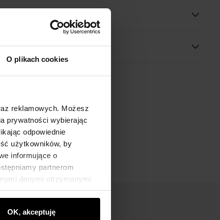
O plikach cookies
oraz reklamowych. Możesz
a prywatności wybierając
likając odpowiednie
ność użytkowników, by
we informujące o
dostępniamy partnerom
innymi danymi otrzymanymi
OK, akceptuję