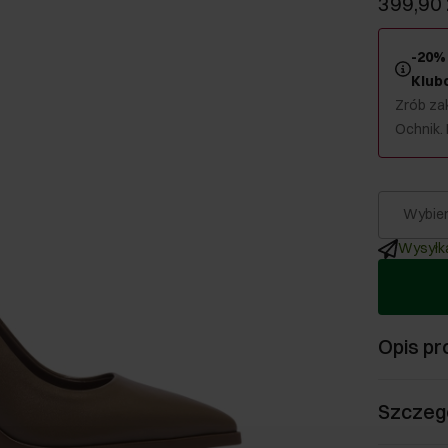
399,90 
-20% 
Klub
Zrób zak
Ochnik.
Wybier
Wysyłka
Opis pr
Szczeg