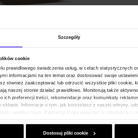
Skład
Opinie
Szczegóły
 plików cookie
lu prawidłowego świadczenia usług, w celach statystycznych 
mi informacjami na ten temat oraz dostosować swoje ustawieni
esz również zaakceptować lub odrzucić wszystkie pliki cookie, k
gają naszej stronie działać prawidłowo. Monitorują także aktyw
 ich preferencji treści, rekomendacje oraz komunikaty reklamo
sklepie. Informacje o tym, jak korzystasz z naszej witryny, u
ym i analitycznym. Partnerzy mogą połączyć te informacje z 
dczas korzystania z ich usług.
Dostosuj pliki cookie