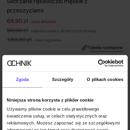
Skórzane rękawiczki męskie z
przeszyciami
69,90 zł
-
cena aktualna
99,90 zł
-
najniższa cena z 30 dni przed obniżką
189,90 zł
-
cena regularna
Tabela rozmiarów
Wybierz rozmiar
Wysyłka w 1 dzień roboczy
Opis produktu
Zgoda
Szczegóły
O plikach cookies
Opinie
Niniejsza strona korzysta z plików cookie
Używamy plików cookie w celu prawidłowego
świadczenia usług, w celach statystycznych oraz
reklamowych. Możesz zapoznać się ze szczegółowymi
informacjami na ten temat oraz dostosować swoje