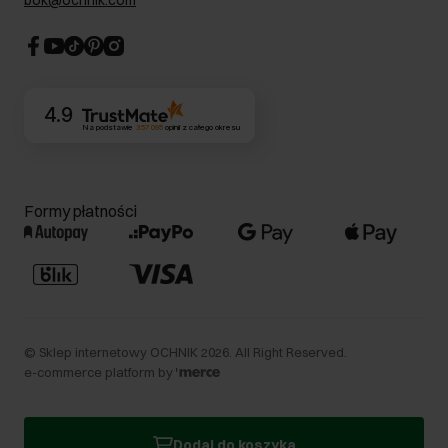
bok@ochnik.com
Strategia podatkowa
CSR
Kontakt
4.9
Na podstawie
357 095
opinii
z całego okresu
Formy płatności
©
Sklep internetowy OCHNIK
2026
. All Right Reserved.
e-commerce platform by
Dodaj do koszyka