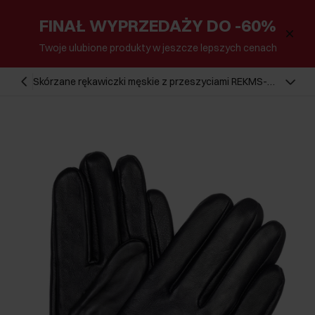
FINAŁ WYPRZEDAŻY DO -60%
Twoje ulubione produkty w jeszcze lepszych cenach
Skórzane rękawiczki męskie z przeszyciami REKMS-
0003-99(Z24)