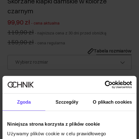
Skórzane klapki damskie w kolorze
czarnym
99,90 zł
-
cena aktualna
119,90 zł
-
najniższa cena z 30 dni przed obniżką
159,90 zł
-
cena regularna
Tabela rozmiarów
Wybierz rozmiar
Opis produktu
Szczegóły
Zgoda
Szczegóły
O plikach cookies
Skład
Niniejsza strona korzysta z plików cookie
Używamy plików cookie w celu prawidłowego