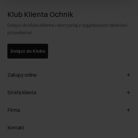
Klub Klienta Ochnik
Dołącz do Klubu Klienta i skorzystaj z wyjątkowych rabatów i
przywilejów!
Dołącz do Klubu
Zakupy online
Zarządzaj cookies
Strefa klienta
O sklepie
Regulamin
Klub Klienta
Firma
Formy płatności
Regulamin promocji
Koszty dostawy
Reklamacje
O nas
Jak dokonać zwrotu?
Kontakt
Zwróć produkty
Kariera
Pielęgnacja skóry