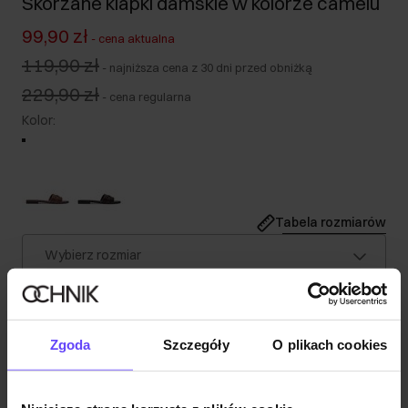
Skórzane klapki damskie w kolorze camelu
99,90 zł
-
cena aktualna
119,90 zł
-
najniższa cena z 30 dni przed obniżką
229,90 zł
-
cena regularna
Kolor
:
Tabela rozmiarów
Wybierz rozmiar
Wysyłka w 1 dzień roboczy
Opis produktu
Zgoda
Szczegóły
O plikach cookies
Szczegóły