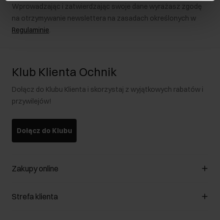
Wprowadzając i zatwierdzając swoje dane wyrażasz zgodę
na otrzymywanie newslettera na zasadach określonych w
Regulaminie
.
Klub Klienta Ochnik
Dołącz do Klubu Klienta i skorzystaj z wyjątkowych rabatów i
przywilejów!
Dołącz do Klubu
Zakupy online
Zarządzaj cookies
Strefa klienta
O sklepie
Regulamin