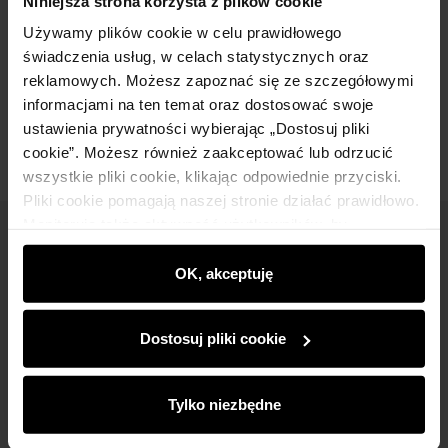
Niniejsza strona korzysta z plików cookie
Używamy plików cookie w celu prawidłowego
Skład
świadczenia usług, w celach statystycznych oraz
reklamowych. Możesz zapoznać się ze szczegółowymi
Opinie
informacjami na ten temat oraz dostosować swoje
ustawienia prywatności wybierając „Dostosuj pliki
cookie”. Możesz również zaakceptować lub odrzucić
wszystkie pliki cookie, klikając odpowiednie przyciski.
Pliki cookie pomagają naszej stronie działać prawidłowo.
Monitorują także aktywność użytkowników, by
Newsletter
wyświetlać im dopasowane do ich preferencji treści,
rekomendacje oraz komunikaty reklamowe informujące o
OK, akceptuję
Bądź na bieżąco z nowościami i promocjami!
najnowszych promocjach w e-sklepie. Informacje o tym,
jak korzystasz z naszej witryny, udostępniamy
Dostosuj pliki cookie
partnerom społecznościowym, reklamowym i
analitycznym. Partnerzy mogą połączyć te informacje z
innymi danymi otrzymanymi od Ciebie lub uzyskanymi
Tylko niezbędne
Zapisz się
podczas korzystania z ich usług.