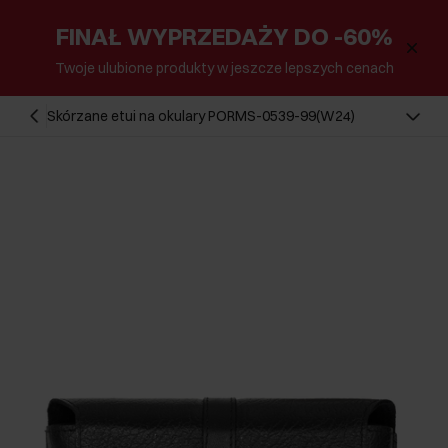
FINAŁ WYPRZEDAŻY DO -60%
Twoje ulubione produkty w jeszcze lepszych cenach
Skórzane etui na okulary PORMS-0539-99(W24)