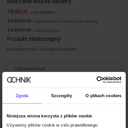
Skórzane etui na okulary
79,90 zł
-
cena aktualna
119,90 zł
-
najniższa cena z 30 dni przed obniżką
119,90 zł
-
cena regularna
Produkt niedostępny
Powiadom mnie o dostępności mailem.
Twój adres email
Powiadom o dostępności
Zgoda
Szczegóły
O plikach cookies
Opis produktu
Niniejsza strona korzysta z plików cookie
Używamy plików cookie w celu prawidłowego