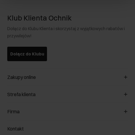
Klub Klienta Ochnik
Dołącz do Klubu Klienta i skorzystaj z wyjątkowych rabatów i
przywilejów!
Dołącz do Klubu
Zakupy online
Zarządzaj cookies
Strefa klienta
O sklepie
Regulamin
Klub Klienta
Firma
Formy płatności
Regulamin promocji
Koszty dostawy
Reklamacje
O nas
Jak dokonać zwrotu?
Kontakt
Zwróć produkty
Kariera