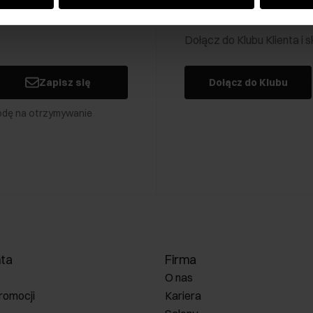
Klub Klienta Och
Dołącz do Klubu Klienta i
Zapisz się
Dołącz do Klubu
odę na otrzymywanie
nta
Firma
O nas
romocji
Kariera