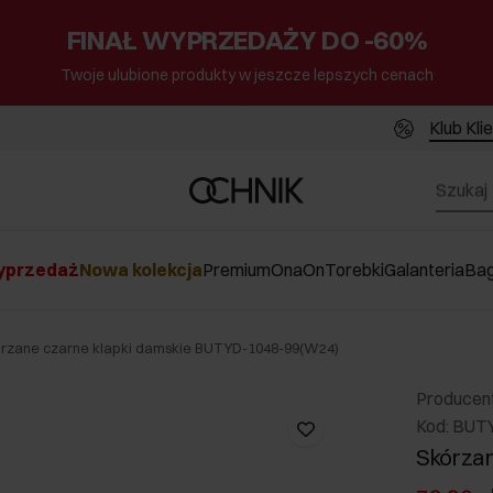
FINAŁ WYPRZEDAŻY DO -60%
Twoje ulubione produkty w jeszcze lepszych cenach
Klub Kli
przedaż
Nowa kolekcja
Premium
Ona
On
Torebki
Galanteria
Ba
órzane czarne klapki damskie BUTYD-1048-99(W24)
Producen
Kod: BUT
Skórzan