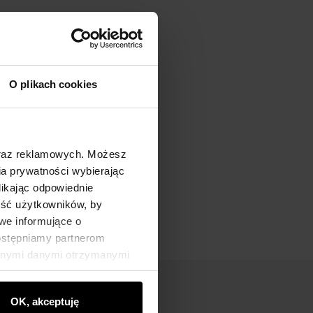
O plikach cookies
oraz reklamowych. Możesz
a prywatności wybierając
likając odpowiednie
ność użytkowników, by
we informujące o
dostępniamy partnerom
innymi danymi otrzymanymi
OK, akceptuję