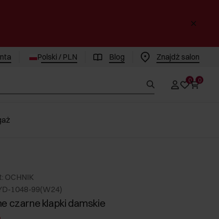
enta
Polski / PLN
Blog
Znajdż salon
0
0
gaż
t: OCHNIK
YD-1048-99(W24)
e czarne klapki damskie