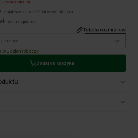
ł
-
cena aktualna
ł
-
najniższa cena z 30 dni przed obniżką
zł
-
cena regularna
Tabela rozmiarów
z rozmiar
 w 1 dzień roboczy
Dodaj do koszyka
oduktu