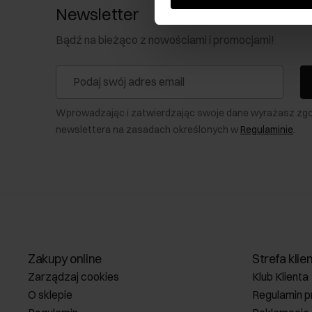
Newsletter
Bądź na bieżąco z nowościami i promocjami!
Wprowadzając i zatwierdzając swoje dane wyrażasz zg
newslettera na zasadach określonych w
Regulaminie
.
Zakupy online
Strefa klie
Zarządzaj cookies
Klub Klienta
O sklepie
Regulamin p