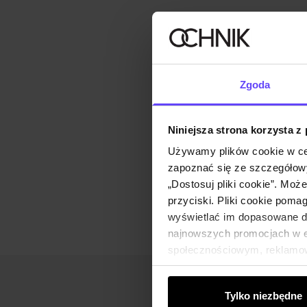
Zgoda
Niniejsza strona korzysta z
Używamy plików cookie w ce
zapoznać się ze szczegółowy
„Dostosuj pliki cookie”. Moż
przyciski. Pliki cookie poma
wyświetlać im dopasowane do
najnowszych promocjach w e-
społecznościowym, reklamow
od Ciebie lub uzyskanymi po
Tylko niezbędne