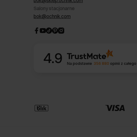
bok@sklep.ochnik.com
Salony stacjonarne
bok@ochnik.com
4.9
Na podstawie
356 880
opinii
z całego