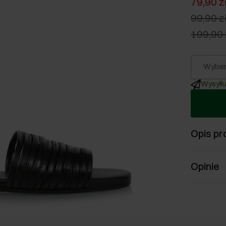
79,90 z
99,90 z
199,90 
Wybier
Wysyłka
Opis pr
Opinie