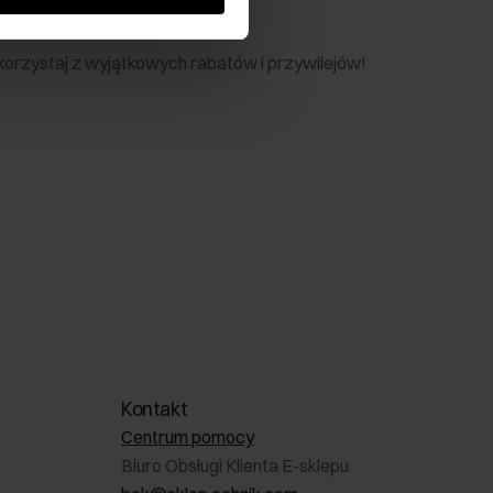
nik
 skorzystaj z wyjątkowych rabatów i przywilejów!
Kontakt
Centrum pomocy
Biuro Obsługi Klienta E-sklepu