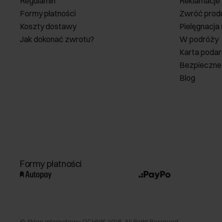
Regulamin
Reklamacje
Formy płatności
Zwróć prod
Koszty dostawy
Pielęgnacja
Jak dokonać zwrotu?
W podróży
Karta poda
Bezpieczne
Blog
Formy płatności
©
Sklep internetowy OCHNIK
2026
. All Right Reserved.