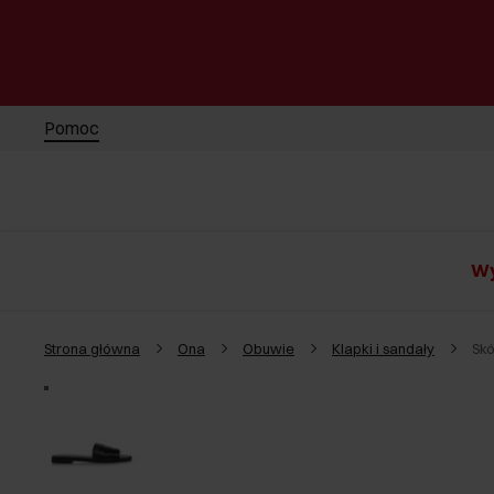
Pomoc
Wy
Strona główna
Ona
Obuwie
Klapki i sandały
Sk