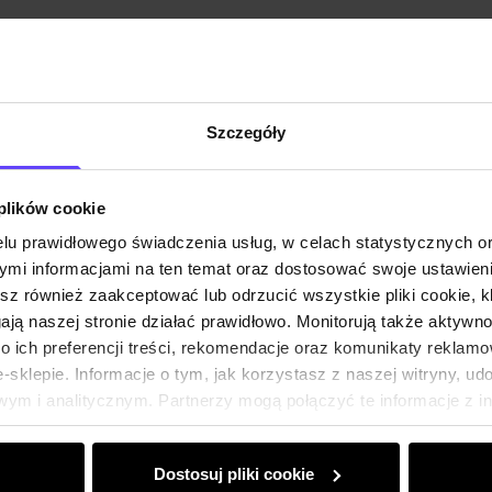
Szczegóły
 plików cookie
lu prawidłowego świadczenia usług, w celach statystycznych 
mi informacjami na ten temat oraz dostosować swoje ustawieni
esz również zaakceptować lub odrzucić wszystkie pliki cookie, k
gają naszej stronie działać prawidłowo. Monitorują także aktyw
 ich preferencji treści, rekomendacje oraz komunikaty reklamo
sklepie. Informacje o tym, jak korzystasz z naszej witryny, u
ym i analitycznym. Partnerzy mogą połączyć te informacje z 
dczas korzystania z ich usług.
Dostosuj pliki cookie