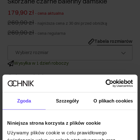
Skórzane czarne baleriny damskie
179,90 zł
-
cena aktualna
269,90 zł
-
najniższa cena z 30 dni przed obniżką
269,90 zł
-
cena regularna
Tabela rozmiarów
Wybierz rozmiar
Wysyłka w 1 dzień roboczy
Opis produktu
Szczegóły
Zgoda
Szczegóły
O plikach cookies
Skład
Niniejsza strona korzysta z plików cookie
Używamy plików cookie w celu prawidłowego
Opinie