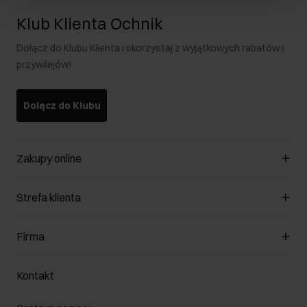
Klub Klienta Ochnik
Dołącz do Klubu Klienta i skorzystaj z wyjątkowych rabatów i
przywilejów!
Dołącz do Klubu
Zakupy online
Zarządzaj cookies
Strefa klienta
O sklepie
Regulamin
Klub Klienta
Firma
Formy płatności
Regulamin promocji
Koszty dostawy
Reklamacje
O nas
Jak dokonać zwrotu?
Kontakt
Zwróć produkty
Kariera
Pielęgnacja skóry
Salony