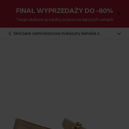
FINAŁ WYPRZEDAŻY DO -60%
Twoje ulubione produkty w jeszcze lepszych cenach
Skórzane ciemnobeżowe mokasyny damskie z
łańcuszkiem BUTYD-0914-93(W25)