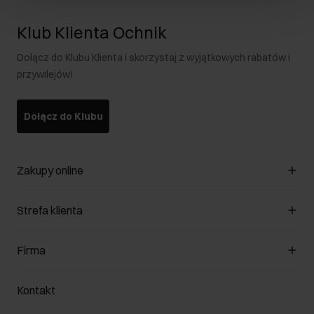
Klub Klienta Ochnik
Dołącz do Klubu Klienta i skorzystaj z wyjątkowych rabatów i
przywilejów!
Dołącz do Klubu
Zakupy online
Zarządzaj cookies
Strefa klienta
O sklepie
Regulamin
Klub Klienta
Firma
Formy płatności
Regulamin promocji
Koszty dostawy
Reklamacje
O nas
Jak dokonać zwrotu?
Kontakt
Zwróć produkty
Kariera
Pielęgnacja skóry