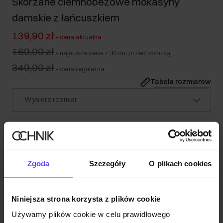
Skórzane ciemnobeżowe mokasyny
damskie z łańcuszkiem
139,90 zł
-
cena aktualna
169,90 zł
-
najniższa cena z 30 dni przed obniżką
349,90 zł
-
cena regularna
Tabela rozmiarów
Wybierz rozmiar
Opis produktu
Szczegóły
Zgoda
Szczegóły
O plikach cookies
Skład
Niniejsza strona korzysta z plików cookie
Używamy plików cookie w celu prawidłowego