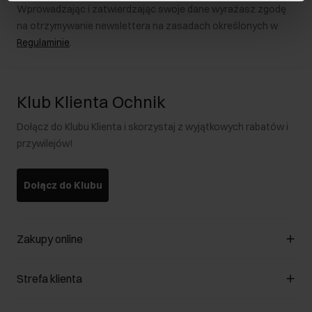
Wprowadzając i zatwierdzając swoje dane wyrażasz zgodę
na otrzymywanie newslettera na zasadach określonych w
Regulaminie
.
Klub Klienta Ochnik
Dołącz do Klubu Klienta i skorzystaj z wyjątkowych rabatów i
przywilejów!
Dołącz do Klubu
Zakupy online
Zarządzaj cookies
Strefa klienta
O sklepie
Regulamin