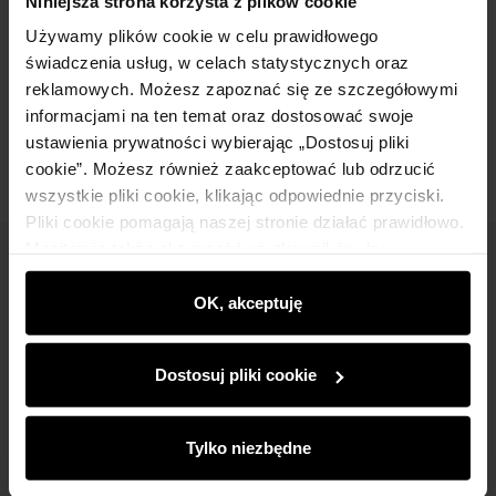
Niniejsza strona korzysta z plików cookie
Używamy plików cookie w celu prawidłowego
Skład
świadczenia usług, w celach statystycznych oraz
reklamowych. Możesz zapoznać się ze szczegółowymi
Opinie
informacjami na ten temat oraz dostosować swoje
ustawienia prywatności wybierając „Dostosuj pliki
cookie”. Możesz również zaakceptować lub odrzucić
wszystkie pliki cookie, klikając odpowiednie przyciski.
Pliki cookie pomagają naszej stronie działać prawidłowo.
Monitorują także aktywność użytkowników, by
Newsletter
wyświetlać im dopasowane do ich preferencji treści,
rekomendacje oraz komunikaty reklamowe informujące o
OK, akceptuję
Bądź na bieżąco z nowościami i promocjami!
najnowszych promocjach w e-sklepie. Informacje o tym,
jak korzystasz z naszej witryny, udostępniamy
Dostosuj pliki cookie
partnerom społecznościowym, reklamowym i
analitycznym. Partnerzy mogą połączyć te informacje z
innymi danymi otrzymanymi od Ciebie lub uzyskanymi
Tylko niezbędne
Zapisz się
podczas korzystania z ich usług.