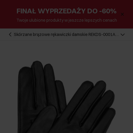
FINAŁ WYPRZEDAŻY DO -60%
Twoje ulubione produkty w jeszcze lepszych cenach
Skórzane brązowe rękawiczki damskie REKDS-0001A-
89(Z25)