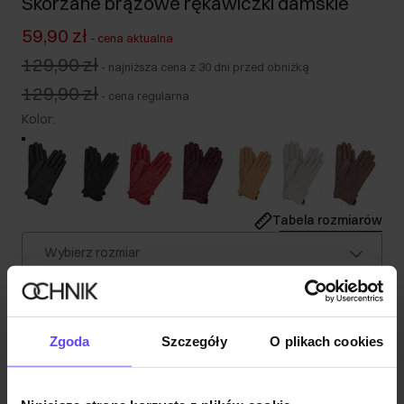
Skórzane brązowe rękawiczki damskie
59,90 zł
-
cena aktualna
129,90 zł
-
najniższa cena z 30 dni przed obniżką
129,90 zł
-
cena regularna
Kolor
:
Tabela rozmiarów
Wybierz rozmiar
Wysyłka w 1 dzień roboczy
Opis produktu
Zgoda
Szczegóły
O plikach cookies
Szczegóły