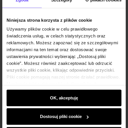
Wysyłka w 1 dzień roboczy
Opis produktu
Niniejsza strona korzysta z plików cookie
Używamy plików cookie w celu prawidłowego
Szczegóły
świadczenia usług, w celach statystycznych oraz
reklamowych. Możesz zapoznać się ze szczegółowymi
Skład
informacjami na ten temat oraz dostosować swoje
ustawienia prywatności wybierając „Dostosuj pliki
cookie”. Możesz również zaakceptować lub odrzucić
Opinie
wszystkie pliki cookie, klikając odpowiednie przyciski.
Pliki cookie pomagają naszej stronie działać prawidłowo.
Monitorują także aktywność użytkowników, by
wyświetlać im dopasowane do ich preferencji treści,
rekomendacje oraz komunikaty reklamowe informujące o
OK, akceptuję
najnowszych promocjach w e-sklepie. Informacje o tym,
Newsletter
jak korzystasz z naszej witryny, udostępniamy
Dostosuj pliki cookie
partnerom społecznościowym, reklamowym i
Bądź na bieżąco z nowościami i promocjami!
analitycznym. Partnerzy mogą połączyć te informacje z