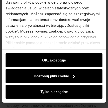
Używamy plików cookie w celu prawidłowego
świadczenia usług, w celach statystycznych oraz
Opinie
reklamowych. Możesz zapoznać się ze szczegółowymi
informacjami na ten temat oraz dostosować swoje
ustawienia prywatności wybierając „Dostosuj pliki
cookie”. Możesz również zaakceptować lub odrzucić
wszystkie pliki cookie, klikając odpowiednie przyciski.
Pliki cookie pomagają naszej stronie działać prawidłowo.
Newsletter
Monitorują także aktywność użytkowników, by
wyświetlać im dopasowane do ich preferencji treści,
Bądź na bieżąco z nowościami i promocjami!
rekomendacje oraz komunikaty reklamowe informujące o
OK, akceptuję
najnowszych promocjach w e-sklepie. Informacje o tym,
jak korzystasz z naszej witryny, udostępniamy
Dostosuj pliki cookie
partnerom społecznościowym, reklamowym i
analitycznym. Partnerzy mogą połączyć te informacje z
Zapisz się
innymi danymi otrzymanymi od Ciebie lub uzyskanymi
Tylko niezbędne
podczas korzystania z ich usług.
Wprowadzając i zatwierdzając swoje dane wyrażasz zgodę
na otrzymywanie newslettera na zasadach określonych w