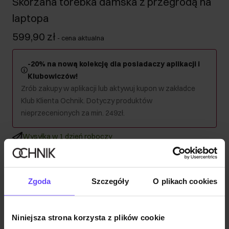
Skórzana torebka damska z przegrodą na
laptopa
599,90 zł
-
cena aktualna
-20% na nową kolekcję dla posiadaczy aplikacji i
Klubowiczów!
Zrób zakupy w aplikacji lub aktywuj kupon w zakładce
Klub Klienta Ochnik. Dotyczy produktów
nieprzecenionych za min. 249zł.
Wysyłka w 1 dzień roboczy
Opis produktu
Zgoda
Szczegóły
O plikach cookies
Szczegóły
Niniejsza strona korzysta z plików cookie
Skład i wymiary