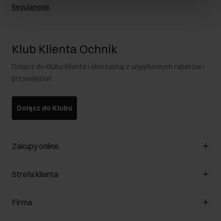
Regulaminie
.
Klub Klienta Ochnik
Dołącz do Klubu Klienta i skorzystaj z wyjątkowych rabatów i
przywilejów!
Dołącz do Klubu
Zakupy online
Zarządzaj cookies
Strefa klienta
O sklepie
Regulamin
Klub Klienta
Firma
Formy płatności
Regulamin promocji
Koszty dostawy