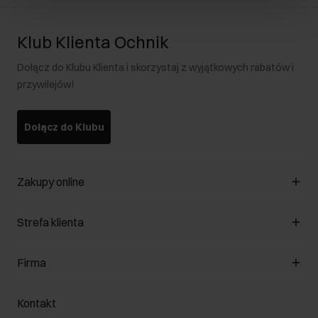
Klub Klienta Ochnik
Dołącz do Klubu Klienta i skorzystaj z wyjątkowych rabatów i
przywilejów!
Dołącz do Klubu
Zakupy online
Zarządzaj cookies
Strefa klienta
O sklepie
Regulamin
Klub Klienta
Firma
Formy płatności
Regulamin promocji
Koszty dostawy
Reklamacje
O nas
Jak dokonać zwrotu?
Kontakt
Zwróć produkty
Kariera