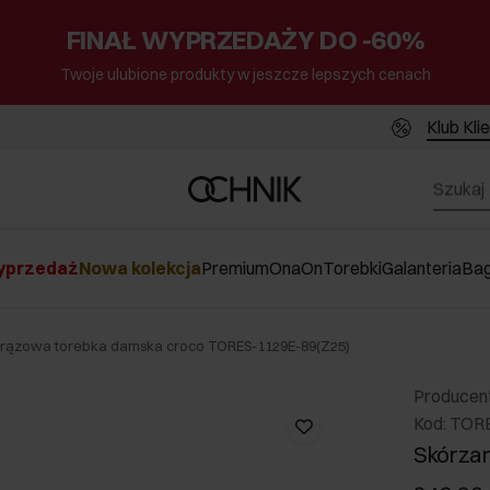
FINAŁ WYPRZEDAŻY DO -60%
Twoje ulubione produkty w jeszcze lepszych cenach
Klub Kli
przedaż
Nowa kolekcja
Premium
Ona
On
Torebki
Galanteria
Ba
brązowa torebka damska croco TORES-1129E-89(Z25)
Producen
Kod: TOR
Skórza