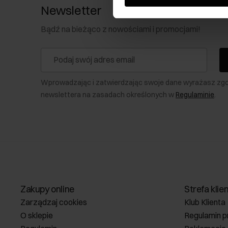
Newsletter
Bądź na bieżąco z nowościami i promocjami!
Wprowadzając i zatwierdzając swoje dane wyrażasz zg
newslettera na zasadach określonych w
Regulaminie
.
Zakupy online
Strefa klie
Zarządzaj cookies
Klub Klienta
O sklepie
Regulamin p